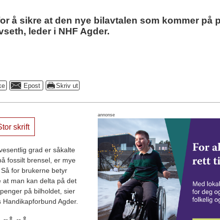
r å sikre at den nye bilavtalen som kommer på pl
vseth, leder i NHF Agder.
annonse
tor skrift
vesentlig grad er såkalte
å fossilt brensel, er mye
r. Så for brukerne betyr
de at man kan delta på det
penger på bilholdet, sier
s Handikapforbund Agder.