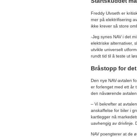
Startskuddet må
Freddy Ulvseth er kritisk
mer på elektrifisering av
ikke krever så store o
-Jeg synes NAV i det mi
elektriske alternativer, 
utvikle universelt utfor
rundt tid til å teste ut l
Bråstopp for det
Den nye NAV-avtalen for
er forlenget med ett år 
den nåværende avtalen. D
– Vi bekrefter at avtalen
anskaffelse for biler i g
kartlegger nå markedets 
uavhengig av drivlinje. 
NAV poengterer at de øn