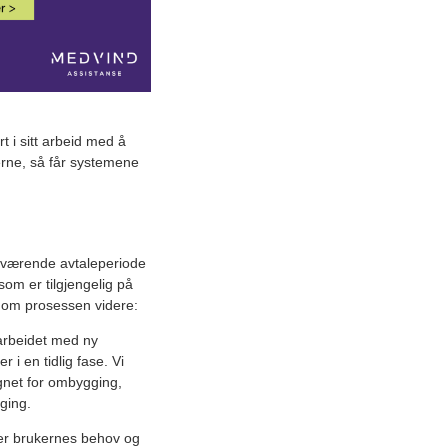
rt i sitt arbeid med å
kerne, så får systemene
nåværende avtaleperiode
som er tilgjengelig på
te om prosessen videre:
t arbeidet med ny
 i en tidlig fase. Vi
egnet for ombygging,
gging.
ker brukernes behov og