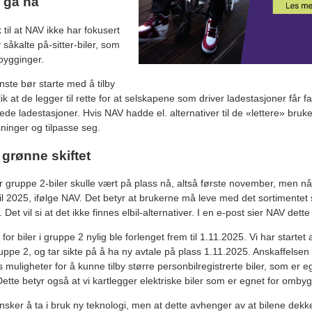
 gå nå
 til at NAV ikke har fokusert
 såkalte på-sitter-biler, som
mbygginger.
nste bør starte med å tilby
slik at de legger til rette for at selskapene som driver ladestasjoner får fa
mede ladestasjoner. Hvis NAV hadde el. alternativer til de «lettere» bru
øsninger og tilpasse seg.
 grønne skiftet
 gruppe 2-biler skulle vært på plass nå, altså første november, men 
til 2025, ifølge NAV. Det betyr at brukerne må leve med det sortimentet 
et vil si at det ikke finnes elbil-alternativer. I en e-post sier NAV det
 for biler i gruppe 2 nylig ble forlenget frem til 1.11.2025. Vi har starte
ruppe 2, og tar sikte på å ha ny avtale på plass 1.11.2025. Anskaffelsen er
muligheter for å kunne tilby større personbilregistrerte biler, som er 
Dette betyr også at vi kartlegger elektriske biler som er egnet for omby
sker å ta i bruk ny teknologi, men at dette avhenger av at bilene dek