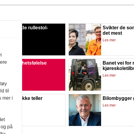
eddersydde rullestol-
Svikter de so
ninger
det mest
mer
Les mer
i
vere
ling gir frihetsfølelse
Banet vei for 
kjøreskoletil
mer
Les mer
ktøy
d til
s mer i
 kunsten ikke teller
Bilombygger 
mer
Les mer
det
d og på
fra