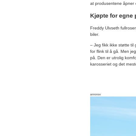
at produsentene åpner o
Kjøpte for egne
Freddy Ulvseth fullroser
biler.
– Jeg fikk ikke støtte t
for flink til å gå. Men 
på. Den er utrolig komfo
karosseriet og det meste
annonse