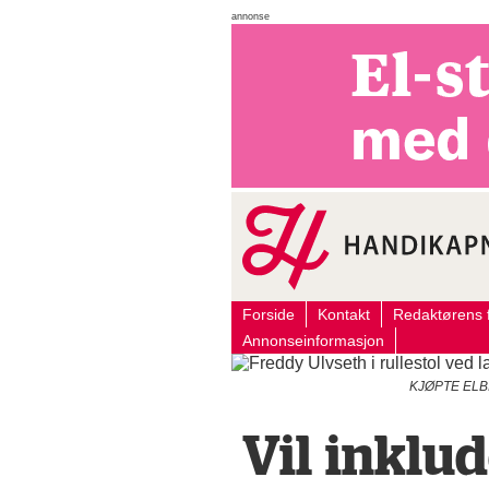
annonse
Forside
Kontakt
Redaktørens f
Annonseinformasjon
KJØPTE ELBIL 
Vil inklud