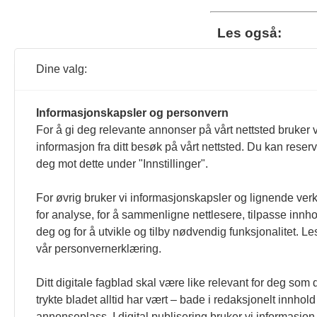
Les også:
Skr
Dine valg:
løs
Les 
Informasjonskapsler og personvern
For å gi deg relevante annonser på vårt nettsted bruker v
informasjon fra ditt besøk på vårt nettsted. Du kan reser
Syk
deg mot dette under "Innstillinger".
Les 
For øvrig bruker vi informasjonskapsler og lignende ver
for analyse, for å sammenligne nettlesere, tilpasse innhol
deg og for å utvikle og tilby nødvendig funksjonalitet. Le
Når
vår personvernerklæring.
Les 
Ditt digitale fagblad skal være like relevant for deg som 
trykte bladet alltid har vært – bade i redaksjonelt innhol
annonseplass. I digital publisering bruker vi informasjon 