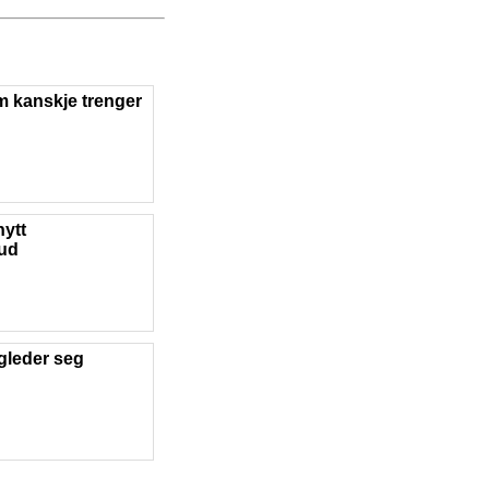
m kanskje trenger
nytt
bud
gleder seg