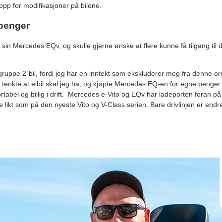
pp for modifikasjoner på bilene.
 penger
 sin Mercedes EQv, og skulle gjerne ønske at flere kunne få tilgang til 
il gruppe 2-bil, fordi jeg har en inntekt som ekskluderer meg fra denne o
jeg tenkte at elbil skal jeg ha, og kjøpte Mercedes EQ-en for egne penger
rtabel og billig i drift. Mercedes e-Vito og EQv har ladeporten foran på
 likt som på den nyeste Vito og V-Class serien. Bare drivlinjen er endr