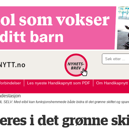
orbindelser
Les nyeste Handikapnytt som PDF
Om Handikapnytt
SELV: Med elbil kan funksjonshemmede både bidra til det grønne skiftet og spare 
eres i det grønne ski