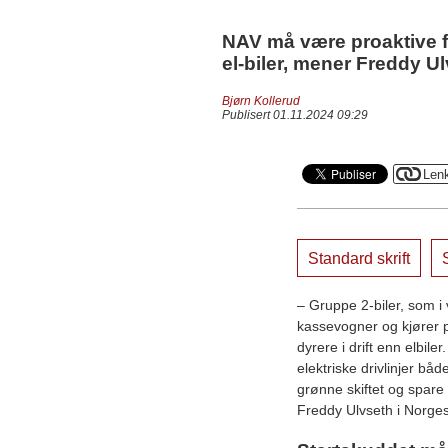
NAV må være proaktive fo
el-biler, mener Freddy Ul
Bjørn Kollerud
Publisert 01.11.2024 09:29
Standard skrift
S
– Gruppe 2-biler, som i 
kassevogner og kjører p
dyrere i drift enn elbile
elektriske drivlinjer bå
grønne skiftet og spare 
Freddy Ulvseth i Norge