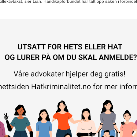
ollektivtakst, sier Lian. Handikapforbundet har tatt opp saken i forbind