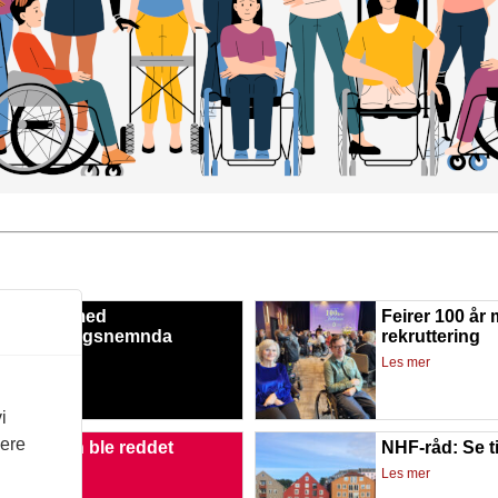
fornøyd med
Feirer 100 år
krimineringsnemnda
rekruttering
mer
Les mer
i
vere
ordningen ble reddet
NHF-råd: Se t
mer
Les mer