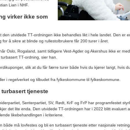
istian Lian i NHF.
ng virker ikke som
 den utvidede TT-ordningen ikke behandles likt i hele landet. Den er e
for å sikre at blinde og rullestolbrukere får 200 turer i året.
e når Oslo, Rogaland, samt tidligere Vest-Agder og Akershus ikke er med
 turbasert TT-ordning, sier han.
rdikuponger, slik at du får færre turer både hvis du kjører langt, hvis du
ler i regelverket og tilbudet fra fylkeskommune til fylkeskommune.
 turbasert tjeneste
beiderpartiet, Senterpartiet, SV, Rødt, KrF og FrP har programfestet sty
kjer det lite enda. Den utvidede TT-ordningen har i 2022 blitt evaluert
nde likebehandlingen i kriteriene.
både må lovfestes og bli en turbasert tjeneste etter nasjonale retnings