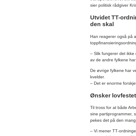
sier politisk rådgiver Kr
Utvidet TT-ordni
den skal
Han reagerer også på at
toppfinansieringsordning 
– Slik fungerer det ikk
av de andre fylkene har
De øvrige fylkene har ve
kvelder.
– Det er enorme forskjel
Ønsker lovfestet
Til tross for at både Ar
sine partiprogrammer, s
pekes det på den mangle
– Vi mener TT-ordningen 