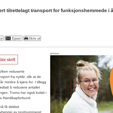
ert tilrettelagt transport for funksjonshemmede i å
annonse
tor skrift
e Viken reduserte
port fra nyttår, slik at de
r mindre å kjøre for. I tillegg
dtatt å redusere antallet
ngen. Troms har også kuttet i
es Handikapforbund.
å få dekket
uavhengig av postnummeret,