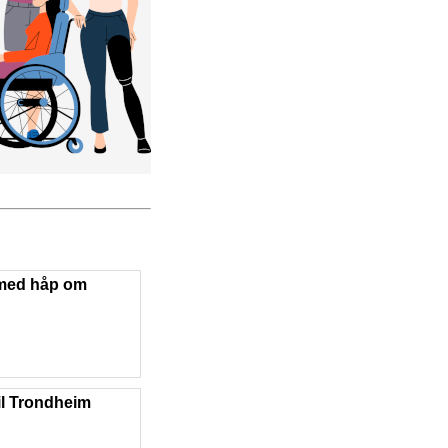
 med håp om
il Trondheim