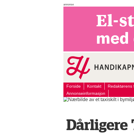
annonse
Forside
Kontakt
Redaktørens f
Annonseinformasjon
Dårligere 