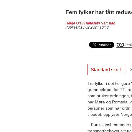
Fem fylker har fått redus
Helge Olav Haneseth Ramstad
Publisert 16.02.2024 10:48
Standard skrift
S
Tre fylker i det tidliger
grunnbeløpet for TT-trans
som bruker ordningen, få
har Møre og Romsdal ve
personer som har ordni
tilbudet, opplyser Norg
– Funksjonshemmede m
transportbehovet sitt 