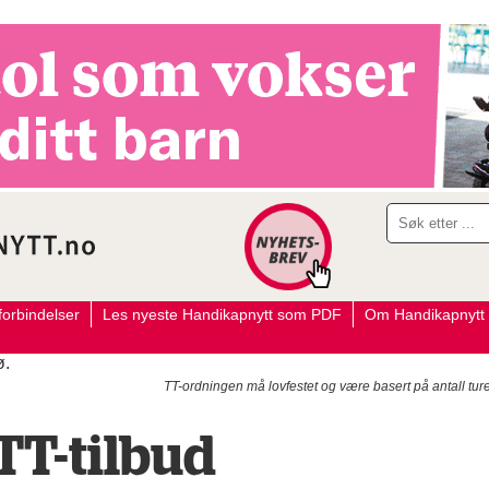
orbindelser
Les nyeste Handikapnytt som PDF
Om Handikapnytt
TT-ordningen må lovfestet og være basert på antall ture
TT-tilbud