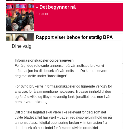
– Det begynner nå
Les mer
Rapport viser behov for statlig BPA
Les mer
Dine valg:
Informasjonskapsler og personvern
For å gi deg relevante annonser på vårt nettsted bruker vi
BPA-jubel i Ullensaker
informasjon fra ditt besøk på vårt nettsted. Du kan reservere
Les mer
deg mot dette under "Innstillinger".
For øvrig bruker vi informasjonskapsler og lignende verktøy for
analyse, for å sammenligne nettlesere, tilpasse innhold til deg
og for å utvikle og tilby nødvendig funksjonalitet. Les mer i vår
Skriver om seksuelle erfaringer
personvernerklæring.
Les mer
Ditt digitale fagblad skal være like relevant for deg som det
trykte bladet alltid har vært – bade i redaksjonelt innhold og på
annonseplass. I digital publisering bruker vi informasjon fra
dine besøk på nettstedet for å kunne utvikle produktet