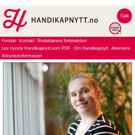
Søk
Forside
Kontakt
Redaktørens forbindelser
Les nyeste Handikapnytt som PDF
Om Handikapnytt
Abonnere
Annonseinformasjon