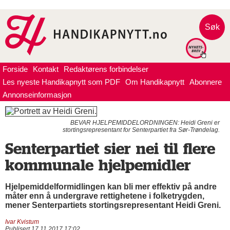
Søk
Forside
Kontakt
Redaktørens forbindelser
Les nyeste Handikapnytt som PDF
Om Handikapnytt
Abonnere
Annonseinformasjon
BEVAR HJELPEMIDDELORDNINGEN: Heidi Greni er
stortingsrepresentant for Senterpartiet fra Sør-Trøndelag.
Senterpartiet sier nei til flere
kommunale hjelpemidler
Hjelpemiddelformidlingen kan bli mer effektiv på andre
måter enn å undergrave rettighetene i folketrygden,
mener Senterpartiets stortingsrepresentant Heidi Greni.
Ivar Kvistum
Publisert 17.11.2017 17:02