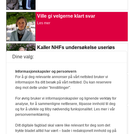
Ville gi velgerne klart svar
Les mer
Kaller NHFs undersøkelse useriøs
Les mer
Dine valg:
Informasjonskapsler og personvern
For å gi deg relevante annonser på vårt nettsted bruker vi
NHF-refs til Høyre og Sp
informasjon fra ditt besøk på vårt nettsted. Du kan reservere
Les mer
deg mot dette under "Innstillinger".
For øvrig bruker vi informasjonskapsler og lignende verktøy for
analyse, for å sammenligne nettlesere, tilpasse innhold til deg
og for å utvikle og tilby nødvendig funksjonalitet. Les mer i vår
Støtter lovforslaget
personvernerklæring.
Les mer
Ditt digitale fagblad skal være like relevant for deg som det
trykte bladet alltid har vært – bade i redaksjonelt innhold og på