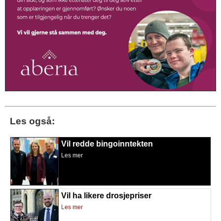
Les også:
Vil redde bingoinntekten
Les mer
Vil ha likere drosjepriser
Les mer