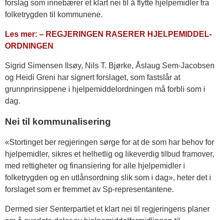
forslag som innebærer et klart nei til å flytte hjelpemidler fra
folketrygden til kommunene.
Les mer: – REGJERINGEN RASERER HJELPEMIDDEL-
ORDNINGEN
Sigrid Simensen Ilsøy, Nils T. Bjørke, Åslaug Sem-Jacobsen
og Heidi Greni har signert forslaget, som fastslår at
grunnprinsippene i hjelpemiddelordningen må forbli som i
dag.
Nei til kommunalisering
«Stortinget ber regjeringen sørge for at de som har behov for
hjelpemidler, sikres et helhetlig og likeverdig tilbud framover,
med rettigheter og finansiering for alle hjelpemidler i
folketrygden og en utlånsordning slik som i dag», heter det i
forslaget som er fremmet av Sp-representantene.
Dermed sier Senterpartiet et klart nei til regjeringens planer