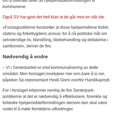
om å overlate deler av hjelpemiddelformidlingen til
kommunene.
Også SV har gjort det helt klart at de går imot en slik ide
.
«Forslagsstillerne forutsetter at disse hjelpemidlene forblir
statens og folketrygdens ansvar, for å nå politiske mål om
selvstendige liv, likestilling, likebehandling og deltakelse i
samfunnet», skriver de fire.
Nødvendig å endre
– Vi i Senterpartiet er imot kommunalisering av dette
området. Men forslaget innebærer mer enn bare å si nei,
påpeker Sp-representant Heidi Greni overfor Handikapnytt.
For i forslaget erkjenner nemlig de fire Senterparti-
politikerne at det er nødvendig å effektivisere, forenkle og
forbedre hjelpemiddelformidlingen dersom den skal være
rustet til å møte fremtidens utfordringer.