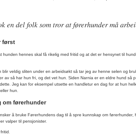
ok en del folk som tror at førerhunder må arbei
først
t hunden hennes skal få rikelig med fritid og at det er hensynet til hund
 blir veldig sliten under en arbeidsøkt så tar jeg av henne selen og bru
 er av så har hun fri, og det vet hun. Siden Narnia er en eldre hund så
tte. Jeg kan for eksempel utsette en handletur en dag for at hun helle
eller hun.
g om førerhunder
nsker å bruke Førerhundens dag til å spre kunnskap om førerhunder, 
r valper til pensjonister.
ritid.