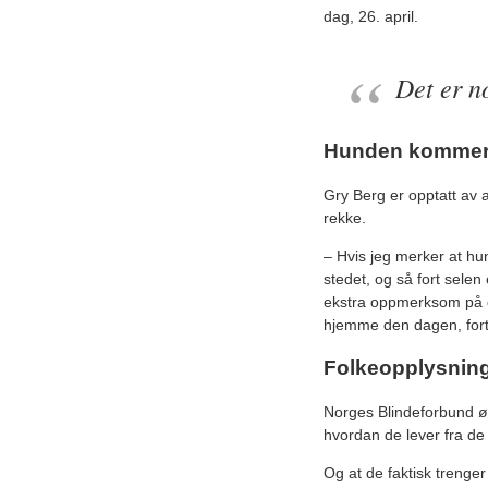
dag, 26. april.
Det er n
Hunden kommer 
Gry Berg er opptatt av a
rekke.
– Hvis jeg merker at hun
stedet, og så fort selen
ekstra oppmerksom på de
hjemme den dagen, fort
Folkeopplysnin
Norges Blindeforbund ø
hvordan de lever fra de e
Og at de faktisk trenger f