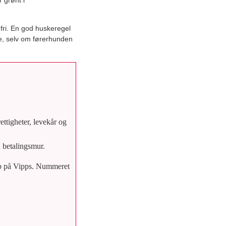
 grønt i
 fri. En god huskeregel
lse, selv om førerhunden
ttigheter, levekår og
n betalingsmur.
løp på Vipps. Nummeret