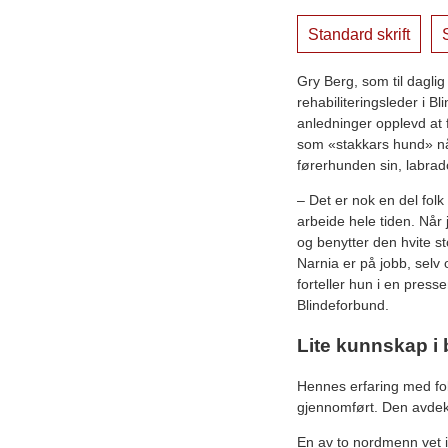
Standard skrift
S
Gry Berg, som til dagli
rehabiliteringsleder i Bl
anledninger opplevd at 
som «stakkars hund» n
førerhunden sin, labrad
­– Det er nok en del fol
arbeide hele tiden. Når
og benytter den hvite s
Narnia er på jobb, selv
forteller hun i en pres
Blindeforbund.
Lite kunnskap i
Hennes erfaring med fo
gjennomført. Den avdekk
En av to nordmenn vet i