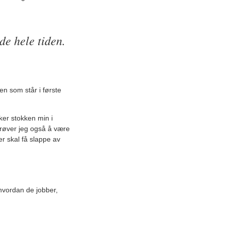
de hele tiden.
en som står i første
ker stokken min i
 prøver jeg også å være
r skal få slappe av
hvordan de jobber,