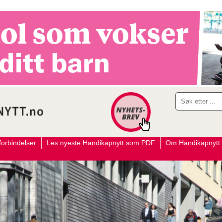
orbindelser
Les nyeste Handikapnytt som PDF
Om Handikapnytt