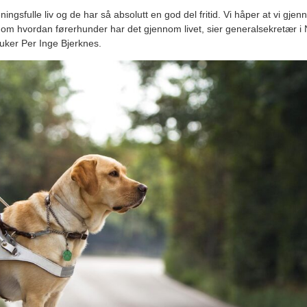
ngsfulle liv og de har så absolutt en god del fritid. Vi håper at vi gj
ng om hvordan førerhunder har det gjennom livet, sier generalsekretær 
ruker Per Inge Bjerknes.