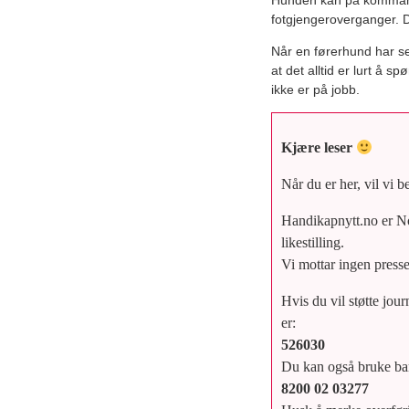
Hunden kan på kommando 
fotgjengeroverganger. D
Når en førerhund har sel
at det alltid er lurt å 
ikke er på jobb.
Kjære leser
Når du er her, vil vi b
Handikapnytt.no er No
likestilling.
Vi mottar ingen presses
Hvis du vil støtte jou
er:
526030
Du kan også bruke b
8200 02 03277