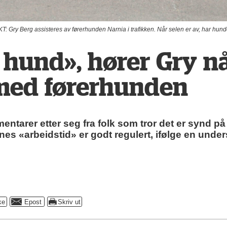
Gry Berg assisteres av førerhunden Narnia i trafikken. Når selen er av, har hunden
 hund», hører Gry n
ed førerhunden
entarer etter seg fra folk som tror det er synd 
es «arbeidstid» er godt regulert, ifølge en under