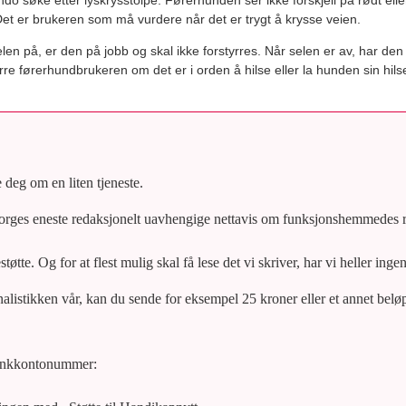
søke etter lyskrysstolpe. Førerhunden ser ikke forskjell på rødt eller
et er brukeren som må vurdere når det er trygt å krysse veien.
en på, er den på jobb og skal ikke forstyrres. Når selen er av, har den
spørre førerhundbrukeren om det er i orden å hilse eller la hunden sin hi
e deg om en liten tjeneste.
rges eneste redaksjonelt uavhengige nettavis om funksjonshemmedes re
tøtte. Og for at flest mulig skal få lese det vi skriver, har vi heller inge
rnalistikken vår, kan du sende for eksempel 25 kroner eller et annet be
ankkontonummer: