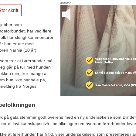
annonse
tor skrift
g jobber som
indeforbundet, har ved flere
folk har slengt kommentarer
år hun er ute med
oren Narnia (10 år).
k som tror at førerhunder må
 jeg går på tur med hunden
tokken min, tror mange at
 om hun ikke har sele på,
semelding fra Norges
 befolkningen
lk på gata stemmer godt overens med en ny undersøkelse som Blindef
er et lavt kunnskapsnivå i befolkningen om hvordan førerhunder lever
kke at førerhunder har fritid, viser undersøkelsen, som presenteres i