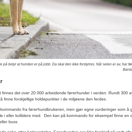
på betyr at hunden er på jobb. Da skal den ikke forstyrres. Når selen er av, har fø
Barst
r
finnes det over 20 000 arbeidende førerhunder i verden. Rundt 300 av
 å finne forskjellige holdepunkter i de miljøene den ferdes.
 kommando fra førerhundbrukeren, men gjør egne vurderinger som å g
 i eller kollidere med. Den kan på kommando for eksempel finne en dør
eller buss.