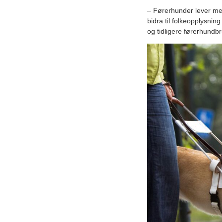
– Førerhunder lever meni
bidra til folkeopplysni
og tidligere førerhundb