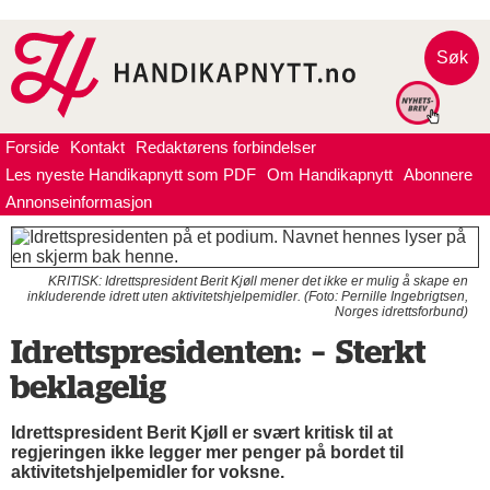
Søk
Forside
Kontakt
Redaktørens forbindelser
Les nyeste Handikapnytt som PDF
Om Handikapnytt
Abonnere
Annonseinformasjon
KRITISK: Idrettspresident Berit Kjøll mener det ikke er mulig å skape en
inkluderende idrett uten aktivitetshjelpemidler. (Foto: Pernille Ingebrigtsen,
Norges idrettsforbund)
Idrettspresidenten: – Sterkt
beklagelig
Idrettspresident Berit Kjøll er svært kritisk til at
regjeringen ikke legger mer penger på bordet til
aktivitetshjelpemidler for voksne.