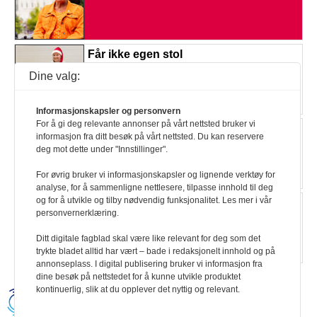
Får ikke egen stol
Les mer
Dine valg:
Informasjonskapsler og personvern
For å gi deg relevante annonser på vårt nettsted bruker vi
Nær 80 millioner til
informasjon fra ditt besøk på vårt nettsted. Du kan reservere
aktivitetshjelpemidler
deg mot dette under "Innstillinger".
Les mer
For øvrig bruker vi informasjonskapsler og lignende verktøy for
analyse, for å sammenligne nettlesere, tilpasse innhold til deg
og for å utvikle og tilby nødvendig funksjonalitet. Les mer i vår
16 millioner til jobbreiser
personvernerklæring.
Les mer
Ditt digitale fagblad skal være like relevant for deg som det
trykte bladet alltid har vært – bade i redaksjonelt innhold og på
annonseplass. I digital publisering bruker vi informasjon fra
dine besøk på nettstedet for å kunne utvikle produktet
kontinuerlig, slik at du opplever det nyttig og relevant.
Handikapnytt | Schweigaardsgt. 12 |
Postboks 9217 Grønland, 0134 Oslo Tel: