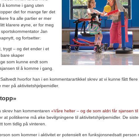
il å komme i gang uten
 stopper det for mange før det
ikere fra alle partier er mer
 litt klarere øyne, er for meg
Ks sportskommentator Jan
kapnytt, og fortsetter:
, trygt – og det ender i et
 bare skaper
ange som kunne endt som
r sjansen til å komme i gang.
r Saltvedt hvorfor han i en kommentarartikkel skrev at vi kunne fått fler
 mer på aktivitetshjelpemidler.
 topp»
ris skrev han kommentaren
«Våre helter – og de som aldri får sjansen til
r at politikerne må øke bevilgningene til aktivitetshjelpemidler. De siste
tt tom tidlig på vinteren.
rson som kommer i aktivitet er potensielt en funksjonsnedsatt person