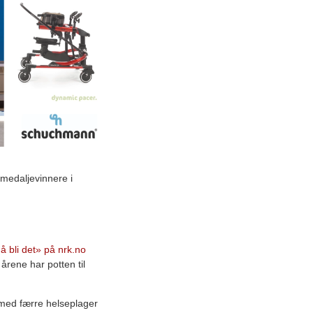
e medaljevinnere i
 å bli det» på nrk.no
 årene har potten til
 med færre helseplager