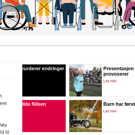
jeringen vurderer endringer
Presentasjon
kt26
provoserer
mer
Les mer
i
vere
spris til Vilde Nilsen
Barn har først
mer
Les mer
ktøy
d til