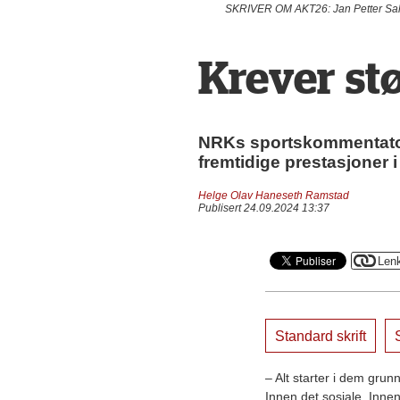
SKRIVER OM AKT26: Jan Petter Saltv
Krever st
NRKs sportskommentator J
fremtidige prestasjoner 
Helge Olav Haneseth Ramstad
Publisert 24.09.2024 13:37
Standard skrift
S
– Alt starter i dem grun
Innen det sosiale. Innen