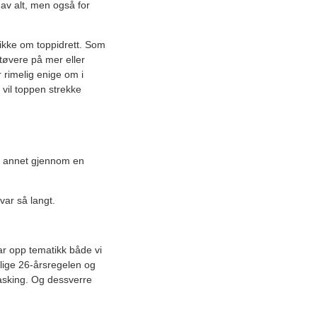
t av alt, men også for
 ikke om toppidrett. Som
tøvere på mer eller
r rimelig enige om i
 vil toppen strekke
nt annet gjennom en
var så langt.
ar opp tematikk både vi
elige 26-årsregelen og
vasking. Og dessverre