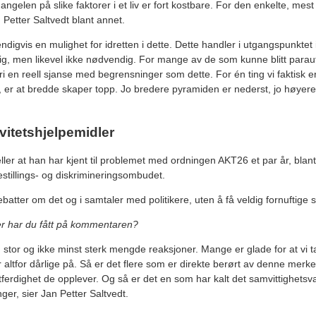
 Mangelen på slike faktorer i et liv er fort kostbare. For den enkelte, mes
 Petter Saltvedt blant annet.
digvis en mulighet for idretten i dette. Dette handler i utgangspunktet
ktig, men likevel ikke nødvendig. For mange av de som kunne blitt parau
ri en reell sjanse med begrensninger som dette. For én ting vi faktisk e
t, er at bredde skaper topp. Jo bredere pyramiden er nederst, jo høyere
vitetshjelpemidler
teller at han har kjent til problemet med ordningen AKT26 et par år, bla
estillings- og diskrimineringsombudet.
ebatter om det og i samtaler med politikere, uten å få veldig fornuftige s
er har du fått på kommentaren?
g stor og ikke minst sterk mengde reaksjoner. Mange er glade for at vi t
 altfor dårlige på. Så er det flere som er direkte berørt av denne merk
ttferdighet de opplever. Og så er det en som har kalt det samvittighets
er, sier Jan Petter Saltvedt.