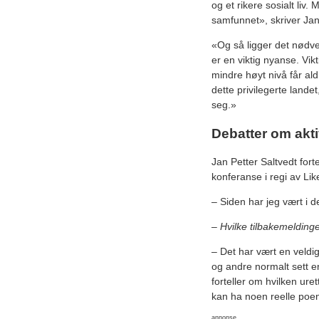
og et rikere sosialt liv.
samfunnet», skriver Jan
«Og så ligger det nødven
er en viktig nyanse. Vi
mindre høyt nivå får ald
dette privilegerte lande
seg.»
Debatter om akti
Jan Petter Saltvedt for
konferanse i regi av Lik
– Siden har jeg vært i d
– Hvilke tilbakemelding
– Det har vært en veldi
og andre normalt sett er
forteller om hvilken ure
kan ha noen reelle poeng
annonse