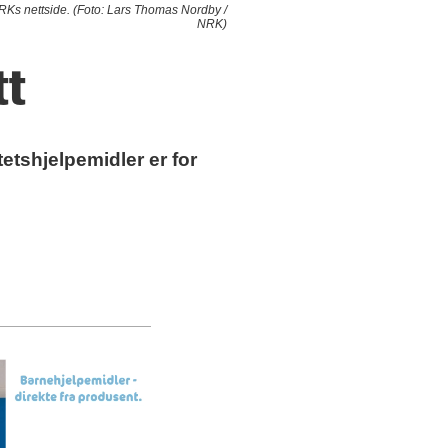
RKs nettside. (Foto: Lars Thomas Nordby /
NRK)
tt
etshjelpemidler er for