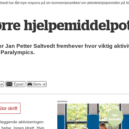
edt har fått mye respons på sin kommentarartikkel om aktivitetshjelpemidler på N
ørre hjelpemiddelpo
an Petter Saltvedt fremhever hvor viktig aktivit
i Paralympics.
annonse
tor skrift
nleggende aktiviseringen.
 helse. Innen idrett. Hvis