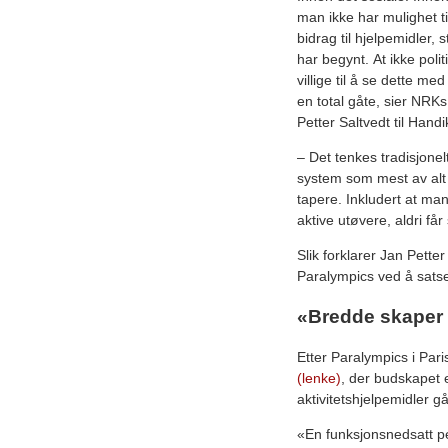
man ikke har mulighet t
bidrag til hjelpemidler,
har begynt. At ikke polit
villige til å se dette med
en total gåte, sier NR
Petter Saltvedt til Handi
– Det tenkes tradisjonelt
system som mest av alt
tapere. Inkludert at m
aktive utøvere, aldri få
Slik forklarer Jan Pette
Paralympics ved å satse
«Bredde skaper
Etter Paralympics i Pa
(lenke)
, der budskapet e
aktivitetshjelpemidler gå
«En funksjonsnedsatt pe