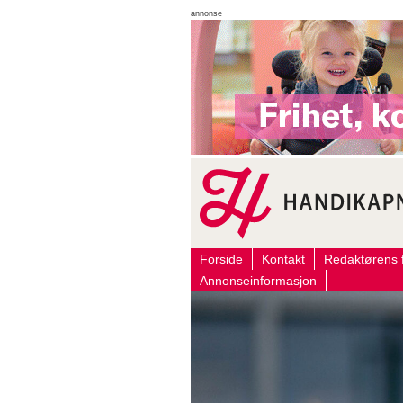
annonse
Forside
Kontakt
Redaktørens f
Annonseinformasjon