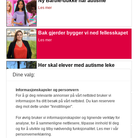
Ny Barbie-dukke har autisme
Les mer
Bak gjerder bygger vi ned fellesskapet
Les mer
Her skal elever med autisme leke
Les mer
Dine valg:
Informasjonskapsler og personvern
For å gi deg relevante annonser på vårt nettsted bruker vi
Billigere assistanse i Fredrikstad
informasjon fra ditt besøk på vårt nettsted. Du kan reservere
Les mer
deg mot dette under "Innstillinger".
For øvrig bruker vi informasjonskapsler og lignende verktøy for
analyse, for å sammenligne nettlesere, tilpasse innhold til deg
og for å utvikle og tilby nødvendig funksjonalitet. Les mer i vår
Skoler bryter loven
personvernerklæring.
Les mer