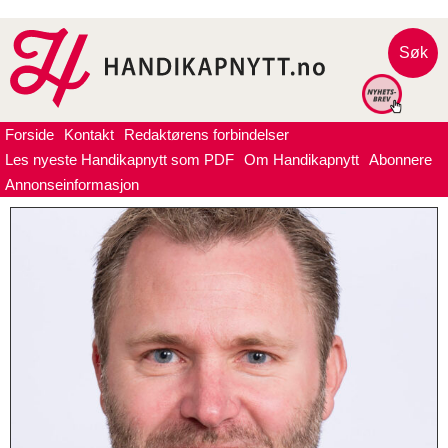
Søk
Forside
Kontakt
Redaktørens forbindelser
Les nyeste Handikapnytt som PDF
Om Handikapnytt
Abonnere
Annonseinformasjon