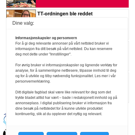
TT-ordningen ble reddet
Les mer
Dine valg:
Informasjonskapsler og personvern
For å gi deg relevante annonser på vårt nettsted bruker vi
Team Pølsa vant Gullruten. Når vinner
informasjon fra ditt besøk på vårt nettsted. Du kan reservere
de rettighetene sine?
deg mot dette under "Innstillinger".
Les mer
For øvrig bruker vi informasjonskapsler og lignende verktøy for
analyse, for å sammenligne nettlesere, tilpasse innhold til deg
og for å utvikle og tilby nødvendig funksjonalitet. Les mer i vår
Funksjonshindrede avdemokratiserer
personvernerklæring.
ikke samfunnet
Les mer
Ditt digitale fagblad skal være like relevant for deg som det
trykte bladet alltid har vært – bade i redaksjonelt innhold og på
annonseplass. I digital publisering bruker vi informasjon fra
dine besøk på nettstedet for å kunne utvikle produktet
kontinuerlig, slik at du opplever det nyttig og relevant.
Handikapnytt | Schweigaardsgt. 12 |
Postboks 9217 Grønland, 0134 Oslo Tel:
24102400 | E-post:
post@handikapnytt.no |
Frontrunner