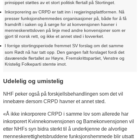
prinsippet støttes av et stort politisk flertall på Stortinget.
Inkorporering av CRPD er tatt inn i regjeringsplattformen. Nå
presser funksjonshemmedes organisasjoner på, både for å få
framdrift i saken og å sørge for at konvensjonen havner i
menneskerettsloven på linje med andre konvensjoner som er
gjort til norsk rett, og ikke et annet sted i lovverket.
I forrige stortingsperiode fremmet SV forslag om det samme
som Rødt nå har tatt opp. Den gangen falt forslaget fordi det
daværende flertallet av Høyre, Fremskrittspartiet, Venstre og
Kristelig Folkeparti stemte imot.
Udelelig og umistelig
NHF peker også på forskjellsbehandlingen som det vil
innebære dersom CRPD havner et annet sted.
«Å ikke inkorporere CRPD i samme lov som allerede har
inkorporert Kvinnekonvensjonen og Barnekonvensjonen vil
etter NHFs syn bidra sterkt til å underkjenne de alvorlige
menneskerettighetsbruddene funksjonshemmede blir utsatt