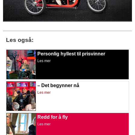
Les også:
Personlig hyllest til prisvinner
Les mer
– Det begynner nå
Les mer
Redd for å fly
Les mer