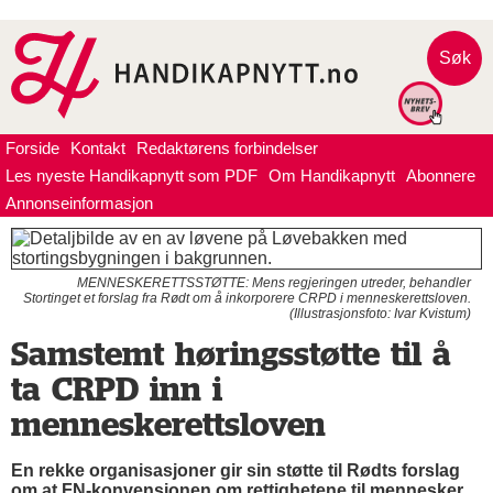
Søk
Forside
Kontakt
Redaktørens forbindelser
Les nyeste Handikapnytt som PDF
Om Handikapnytt
Abonnere
Annonseinformasjon
MENNESKERETTSSTØTTE: Mens regjeringen utreder, behandler
Stortinget et forslag fra Rødt om å inkorporere CRPD i menneskerettsloven.
(Illustrasjonsfoto: Ivar Kvistum)
Samstemt høringsstøtte til å
ta CRPD inn i
menneskerettsloven
En rekke organisasjoner gir sin støtte til Rødts forslag
om at FN-konvensjonen om rettighetene til mennesker