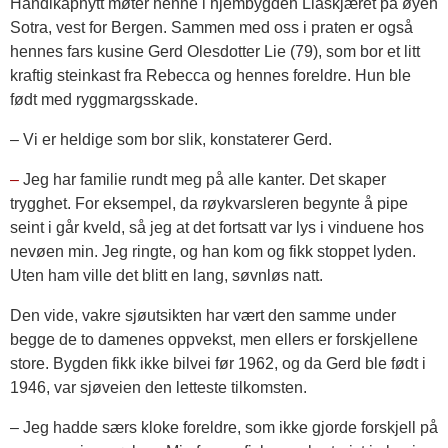
Handikapnytt møter henne i hjembygden Liaskjæret på øyen
Sotra, vest for Bergen. Sammen med oss i praten er også
hennes fars kusine Gerd Olesdotter Lie (79), som bor et litt
kraftig steinkast fra Rebecca og hennes foreldre. Hun ble
født med ryggmargsskade.
– Vi er heldige som bor slik, konstaterer Gerd.
–
Jeg har familie rundt meg på alle kanter. Det skaper
trygghet. For eksempel, da røykvarsleren begynte å pipe
seint i går kveld, så jeg at det fortsatt var lys i vinduene hos
nevøen min. Jeg ringte, og han kom og fikk stoppet lyden.
Uten ham ville det blitt en lang, søvnløs natt.
Den vide, vakre sjøutsikten har vært den samme under
begge de to damenes oppvekst, men ellers er forskjellene
store. Bygden fikk ikke bilvei før 1962, og da Gerd ble født i
1946, var sjøveien den letteste tilkomsten.
– Jeg hadde særs kloke foreldre, som ikke gjorde forskjell på