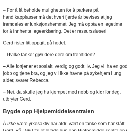
– For å få beholde muligheten for å parkere på
handikapplasser må det hvert fjerde år bevises at jeg
fremdeles er funksjonshemmet. Jeg må oppta en legetime
for å innhente legeerklæring. Det er ressurssløseri.
Gerd rister litt oppgitt på hodet.
– Hvilke tanker gjør dere dere om fremtiden?
– Alle fortjener et sosialt, verdig og godt liv. Jeg vil ha en god
jobb og tjene bra, og jeg vil ikke havne på sykehjem i ung
alder, svarer Rebecca.
– Nei, da skulle jeg ha kjempet med nebb og klør for deg,
utbryter Gerd.
Bygde opp Hjelpemiddelsentralen
Å
ikke
være yrkesaktiv har aldri vært en tanke som har slått
Gerd. På 1980-tallet bygde hun opp Hjelpemiddelsentralen i