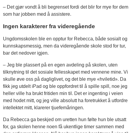
– Det gjør vondt å bli begrenset fordi det blir for mye for dem
som har jobben med å assistere.
Ingen karakterer fra videregående
Ungdomsskolen ble en opptur for Rebecca, både sosialt og
kunnskapsmessig, men da videregående skole stod for tur,
bar det nedover igjen.
– Jeg ble plassert på en egen avdeling på skolen, uten
tilknytning til det sosiale fellesskapet med vennene mine. Vi
skulle øve oss på dagliglivet, og det ble mye «hviletid». Da
fikk jeg utdelt iPad og ble oppfordret til å spille spill, noe jeg
heller ville ha brukt fritiden min til. Det er ingenting i veien
med hodet mitt, og jeg ville absolutt ha foretrukket å utfordre
intellektet mitt, klarerer tjuefemåringen.
Da Rebecca ga beskjed om uretten hun følte hun ble utsatt
for, ga skolen henne noen få ukentlige timer sammen med