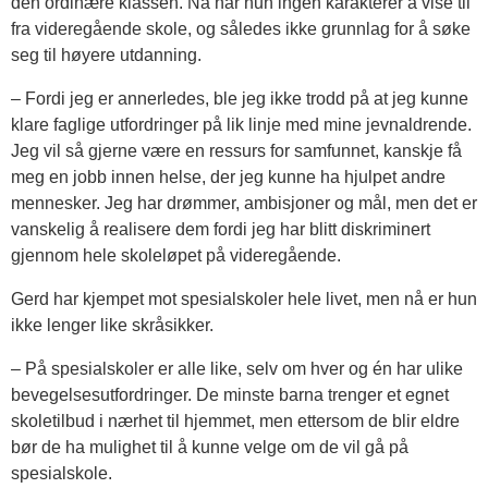
den ordinære klassen. Nå har hun ingen karakterer å vise til
fra videregående skole, og således ikke grunnlag for å søke
seg til høyere utdanning.
– Fordi jeg er annerledes, ble jeg ikke trodd på at jeg kunne
klare faglige utfordringer på lik linje med mine jevnaldrende.
Jeg vil så gjerne være en ressurs for samfunnet, kanskje få
meg en jobb innen helse, der jeg kunne ha hjulpet andre
mennesker. Jeg har drømmer, ambisjoner og mål, men det er
vanskelig å realisere dem fordi jeg har blitt diskriminert
gjennom hele skoleløpet på videregående.
Gerd har kjempet mot spesialskoler hele livet, men nå er hun
ikke lenger like skråsikker.
– På spesialskoler er alle like, selv om hver og én har ulike
bevegelsesutfordringer. De minste barna trenger et egnet
skoletilbud i nærhet til hjemmet, men ettersom de blir eldre
bør de ha mulighet til å kunne velge om de vil gå på
spesialskole.