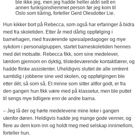
ble ikke jeg, men jeg hadde heller aldri sett en
annen funksjonshemmet person før jeg kom til
Oslo som tiåring, forteller Gerd Olesdotter Lie.
Hun kikker bort på Rebecca, som også har erfaringer å bidra
med fra skoletiden. Etter år med dårlig oppfølging i
barnehagen, med fraværende spesialpedagoger og mye
sykdom i personalgruppen, startet barneskoletiden hennes
med det motsatte. Rebecca fikk, som sine medelever,
lærdom gjennom en dyktig, tilstedeværende kontaktlærer, og
hadde flinke assistenter. Uheldigvis sluttet de alle omtrent
samtidig i jobbene sine ved skolen, og oppfølgingen ble
etter dét, så som så. Et minne som sitter altfor godt, er fra
den gangen hun fikk være med på klassetur, men ble puttet
til sengs mye tidligere enn de andre barna.
–
Jeg lå der og hørte medelevene mine leke i gangen
utenfor døren. Heldigvis hadde jeg mange gode venner, og
flere av dem kom inn og holdt meg med selskap innimellom,
forteller hun.