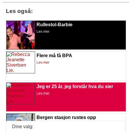
Les også:
Rullestol-Barbie
Les mer
Flere må få BPA
Les mer
Jeg er 25 år, jeg forstår hva du sier
Les mer
Bergen stasjon rustes opp
Les mer
Dine valg: