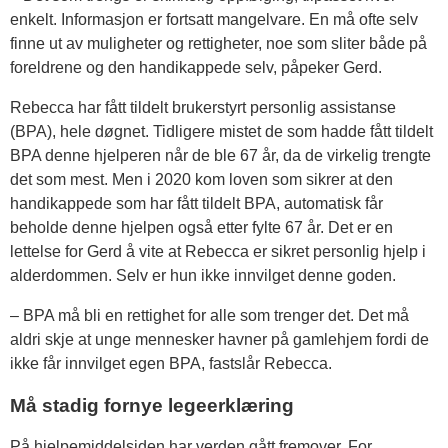
enkelt. Informasjon er fortsatt mangelvare. En må ofte selv
finne ut av muligheter og rettigheter, noe som sliter både på
foreldrene og den handikappede selv, påpeker Gerd.
Rebecca har fått tildelt brukerstyrt personlig assistanse
(BPA), hele døgnet. Tidligere mistet de som hadde fått tildelt
BPA denne hjelperen når de ble 67 år, da de virkelig trengte
det som mest. Men i 2020 kom loven som sikrer at den
handikappede som har fått tildelt BPA, automatisk får
beholde denne hjelpen også etter fylte 67 år. Det er en
lettelse for Gerd å vite at Rebecca er sikret personlig hjelp i
alderdommen. Selv er hun ikke innvilget denne goden.
– BPA må bli en rettighet for alle som trenger det. Det må
aldri skje at unge mennesker havner på gamlehjem fordi de
ikke får innvilget egen BPA, fastslår Rebecca.
Må stadig fornye legeerklæring
På hjelpemiddelsiden har verden gått fremover. For