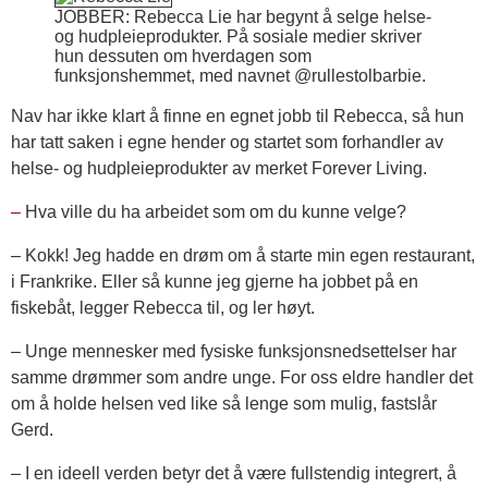
JOBBER: Rebecca Lie har begynt å selge helse-
og hudpleieprodukter. På sosiale medier skriver
hun dessuten om hverdagen som
funksjonshemmet, med navnet @rullestolbarbie.
Nav har ikke klart å finne en egnet jobb til Rebecca, så hun
har tatt saken i egne hender og startet som forhandler av
helse- og hudpleieprodukter av merket Forever Living.
–
Hva ville du ha arbeidet som om du kunne velge?
– Kokk! Jeg hadde en drøm om å starte min egen restaurant,
i Frankrike. Eller så kunne jeg gjerne ha jobbet på en
fiskebåt, legger Rebecca til, og ler høyt.
– Unge mennesker med fysiske funksjonsnedsettelser har
samme drømmer som andre unge. For oss eldre handler det
om å holde helsen ved like så lenge som mulig, fastslår
Gerd.
– I en ideell verden betyr det å være fullstendig integrert, å