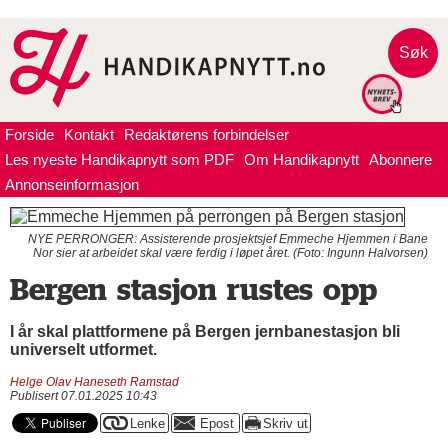
Søk
Forside
Kontakt
Redaktørens forbindelser
Les nyeste Handikapnytt som PDF
Om Handikapnytt
Abonnere
Annonseinformasjon
NYE PERRONGER: Assisterende prosjektsjef Emmeche Hjemmen i Bane
Nor sier at arbeidet skal være ferdig i løpet året. (Foto: Ingunn Halvorsen)
Bergen stasjon rustes opp
I år skal plattformene på Bergen jernbanestasjon bli
universelt utformet.
Helge Olav Haneseth Ramstad
Publisert 07.01.2025 10:43