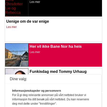
Les mer
Uenige om de var enige
Les mer
Her vil ikke Bane Nor ha heis
Les mer
Funkisdag med Tommy Urhaug
Les mer
Dine valg:
Informasjonskapsler og personvern
For å gi deg relevante annonser på vårt nettsted bruker vi
Tilgjengelig teater i Bergen
informasjon fra ditt besøk på vårt nettsted. Du kan reservere
Les mer
deg mot dette under "Innstillinger".