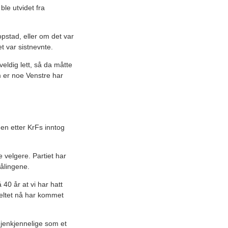
ble utvidet fra
opstad, eller om det var
t var sistnevnte.
eldig lett, så da måtte
som er noe Venstre har
den etter KrFs inntog
e velgere. Partiet har
målingene.
 40 år at vi har hatt
 feltet nå har kommet
 gjenkjennelige som et