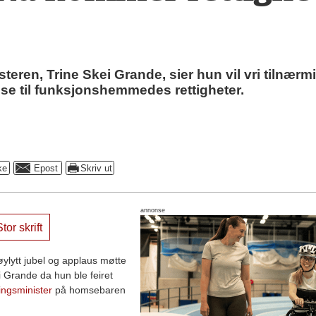
steren, Trine Skei Grande, sier hun vil vri tilnærm
e til funksjonshemmedes rettigheter.
annonse
tor skrift
ylytt jubel og applaus møtte
i Grande da hun ble feiret
lingsminister
på homsebaren