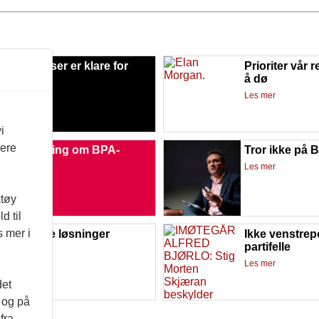
ive Funkiser er klare for
Prioriter vår ret
de
å dø
mer
Les mer
i
vere
stre slår ring om BPA-
Tror ikke på B
ninga
Les mer
mer
ktøy
d til
s mer i
 utvikle nye løsninger
Ikke venstrep
partifelle
mer
Les mer
det
d og på
fra