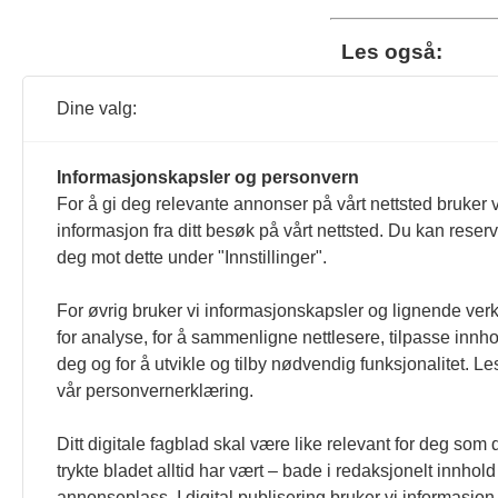
Les også:
Ske
Dine valg:
Pri
Les 
Informasjonskapsler og personvern
For å gi deg relevante annonser på vårt nettsted bruker v
informasjon fra ditt besøk på vårt nettsted. Du kan reser
Ven
ord
deg mot dette under "Innstillinger".
Les 
For øvrig bruker vi informasjonskapsler og lignende ver
for analyse, for å sammenligne nettlesere, tilpasse innhol
deg og for å utvikle og tilby nødvendig funksjonalitet. Le
Vil
vår personvernerklæring.
Les 
Ditt digitale fagblad skal være like relevant for deg som 
trykte bladet alltid har vært – bade i redaksjonelt innhol
annonseplass. I digital publisering bruker vi informasjon 