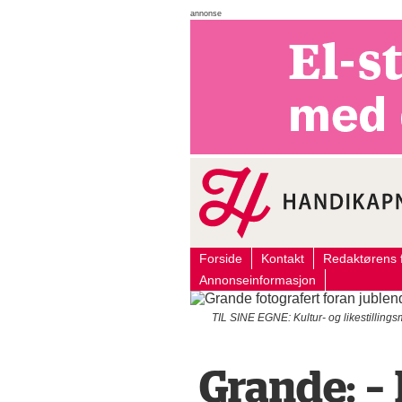
annonse
Forside
Kontakt
Redaktørens f
Annonseinformasjon
TIL SINE EGNE: Kultur- og likestilling
Grande: –