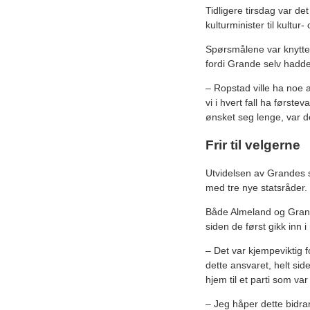
Tidligere tirsdag var de
kulturminister til kultur- 
Spørsmålene var knyttet 
fordi Grande selv hadde
– Ropstad ville ha noe a
vi i hvert fall ha førstev
ønsket seg lenge, var de
Frir til velgerne
Utvidelsen av Grandes st
med tre nye statsråder.
Både Almeland og Grande 
siden de først gikk inn 
– Det var kjempeviktig fo
dette ansvaret, helt sid
hjem til et parti som va
– Jeg håper dette bidrar