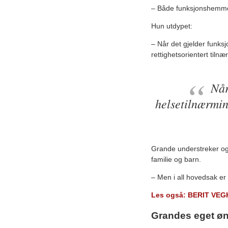
– Både funksjonshemmedes
Hun utdypet:
– Når det gjelder funks
rettighetsorientert tiln
Når
helsetilnærmin
Grande understreker ogs
familie og barn.
– Men i all hovedsak er 
Les også: BERIT VE
Grandes eget ø