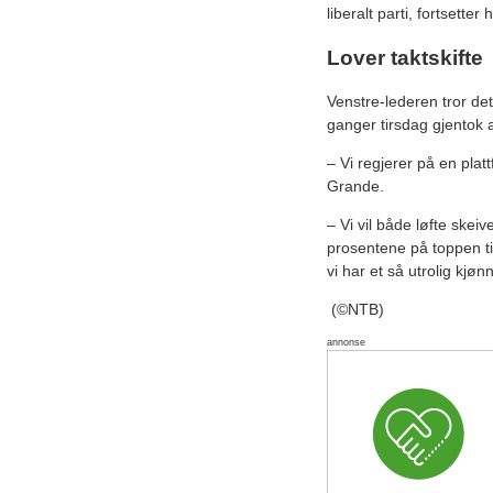
liberalt parti, fortsetter 
Lover taktskifte
Venstre-lederen tror det 
ganger tirsdag gjentok a
– Vi regjerer på en platt
Grande.
– Vi vil både løfte skeive
prosentene på toppen t
vi har et så utrolig kjø
(©NTB)
annonse