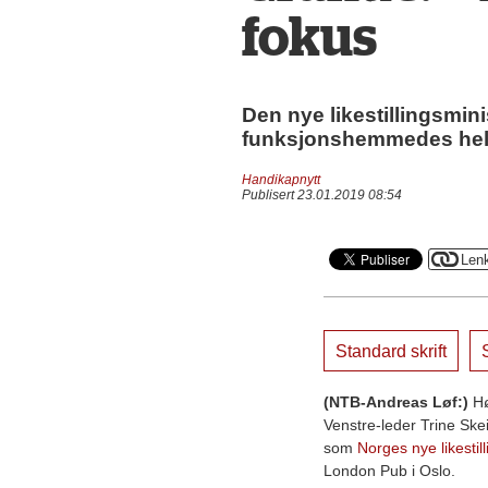
fokus
Den nye likestillingsmini
funksjonshemmedes hels
Handikapnytt
Publisert 23.01.2019 08:54
Standard skrift
S
(NTB-Andreas Løf:)
Hø
Venstre-leder Trine Ske
som
Norges nye likestil
London Pub i Oslo.