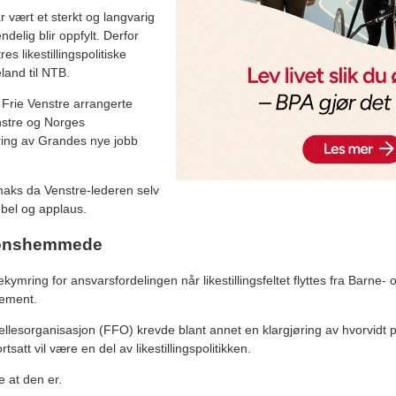
r vært et sterkt og langvarig
delig blir oppfylt. Derfor
res likestillingspolitiske
land til NTB.
Frie Venstre arrangerte
tre og Norges
ring av Grandes nye jobb
imaks da Venstre-lederen selv
jubel og applaus.
jonshemmede
ekymring for ansvarsfordelingen når likestillingsfeltet flyttes fra Barne
tement.
sorganisasjon (FFO) krevde blant annet en klargjøring av hvorvidt po
satt vil være en del av likestillingspolitikken.
 at den er.