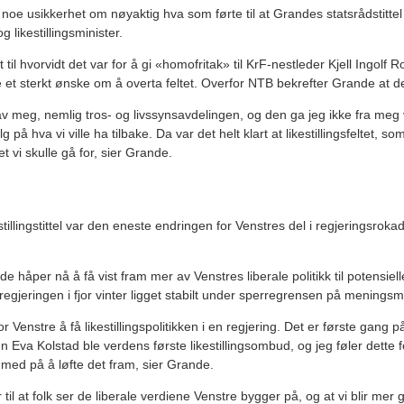
t noe usikkerhet om nøyaktig hva som førte til at Grandes statsrådstittel 
og likestillingsminister.
til hvorvidt det var for å gi «homofritak» til KrF-nestleder Kjell Ingolf R
 et sterkt ønske om å overta feltet. Overfor NTB bekrefter Grande at de
v meg, nemlig tros- og livssynsavdelingen, og den ga jeg ikke fra meg v
alg på hva vi ville ha tilbake. Da var det helt klart at likestillingsfeltet, 
t vi skulle gå for, sier Grande.
illingstittel var den eneste endringen for Venstres del i regjeringsroka
håper nå å få vist fram mer av Venstres liberale politikk til potensiell
i regjeringen i fjor vinter ligget stabilt under sperregrensen på menings
r Venstre å få likestillingspolitikken i en regjering. Det er første gang på
en Eva Kolstad ble verdens første likestillingsombud, og jeg føler dette
r med på å løfte det fram, sier Grande.
 til at folk ser de liberale verdiene Venstre bygger på, og at vi blir mer