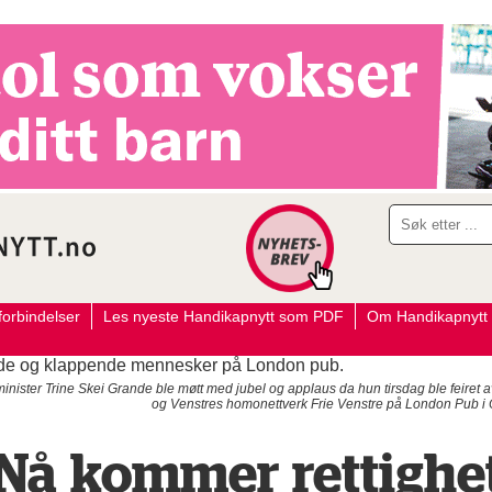
orbindelser
Les nyeste Handikapnytt som PDF
Om Handikapnytt
sminister Trine Skei Grande ble møtt med jubel og applaus da hun tirsdag ble feire
og Venstres homonettverk Frie Venstre på London Pub i 
 Nå kommer rettighe