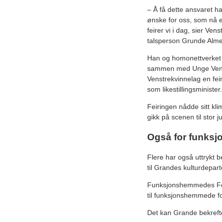
– Å få dette ansvaret ha
ønske for oss, som nå en
feirer vi i dag, sier Venst
talsperson Grunde Alme
Han og homonettverket 
sammen med Unge Vens
Venstrekvinnelag en fei
som likestillingsminister.
Feiringen nådde sitt kl
gikk på scenen til stor 
Også for funks
Flere har også uttrykt b
til Grandes kulturdepar
Funksjonshemmedes Felle
til funksjonshemmede fort
Det kan Grande bekrefte