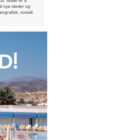
kus. Målet er å
il nye steder og
ografisk, sosialt