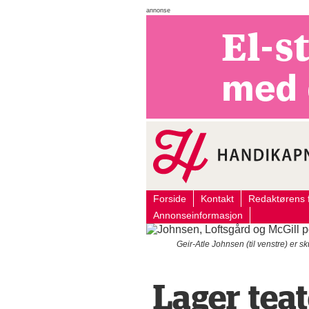
annonse
Forside
Kontakt
Redaktørens f
Annonseinformasjon
Geir-Atle Johnsen (til venstre) er 
Lager teat