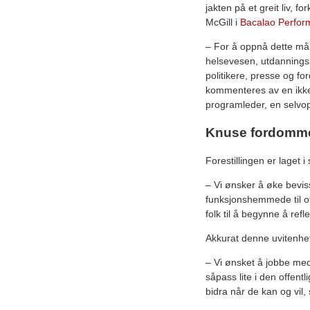
jakten på et greit liv, f
McGill i
Bacalao Perfo
– For å oppnå dette m
helsevesen, utdanningss
politikere, presse og f
kommenteres av en ikke
programleder, en selvop
Knuse fordomm
Forestillingen er lage
– Vi ønsker å øke bevis
funksjonshemmede til ofr
folk til å begynne å refle
Akkurat denne uvitenhe
– Vi ønsket å jobbe me
såpass lite i den offent
bidra når de kan og vil,