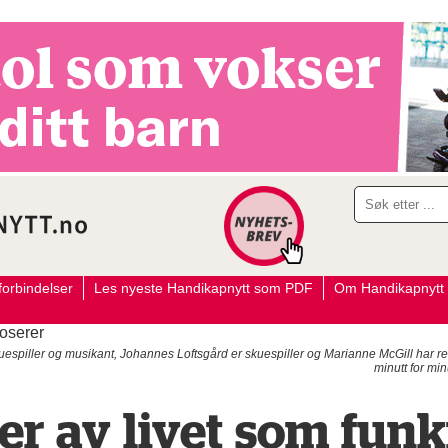
orbindelser
Les nyeste Handikapnytt som PDF
Om Handikapnytt
skuespiller og musikant, Johannes Loftsgård er skuespiller og Marianne McGill har 
minutt for mi
er av livet som funk