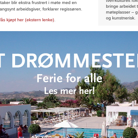
tverrkulturelt fo
aker blir ekstra frustrert i møte med en
bringe arbeidet t
angsynt arbeidsgiver, forklarer regissøren.
møteplasser – ge
og kunstnerisk.
en fås kjøpt her (ekstern lenke)
.