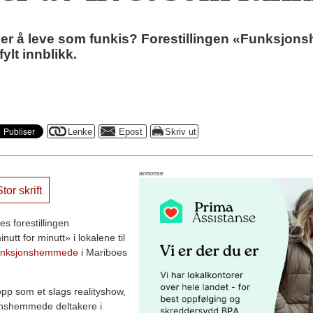
 er å leve som funkis? Forestillingen «Funksjons
ylt innblikk.
annonse
tor skrift
s forestillingen
tt for minutt» i lokalene til
unksjonshemmede
i Mariboes
 opp som et slags realityshow,
jonshemmede deltakere i