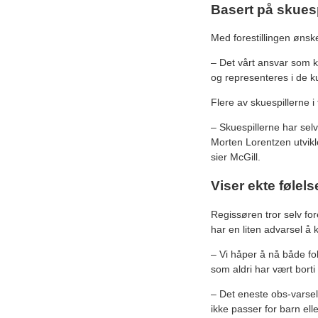
Basert på skuesp
Med forestillingen øns
– Det vårt ansvar som k
og representeres i de k
Flere av skuespillerne 
– Skuespillerne har se
Morten Lorentzen utvikle
sier McGill.
Viser ekte følels
Regissøren tror selv for
har en liten advarsel 
– Vi håper å nå både fo
som aldri har vært borti 
– Det eneste obs-varsel
ikke passer for barn el