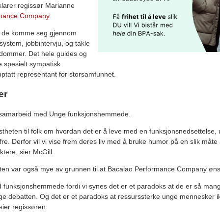
orklarer regissør Marianne
rmance Company
.
å de komme seg gjennom
ystem, jobbintervju, og takle
ordommer. Det hele guides og
 spesielt sympatisk
ptatt representant for storsamfunnet.
er
t i samarbeid med Unge funksjonshemmede.
stheten til folk om hvordan det er å leve med en funksjonsnedsettelse, 
e. Derfor vil vi vise frem deres liv med å bruke humor på en slik måte 
ktere, sier McGill.
ten var også mye av grunnen til at Bacalao Performance Company ønsket
d funksjonshemmede fordi vi synes det er et paradoks at de er så ma
lige debatten. Og det er et paradoks at ressurssterke unge mennesker ikk
 sier regissøren.