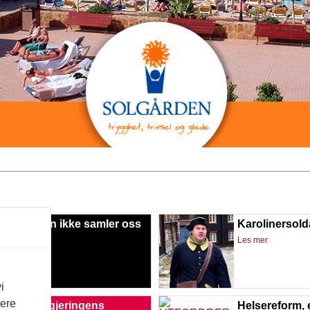
 dugnaden ikke samler oss
Karolinersol
mer
Les mer
i
vere
er mot regjeringens
Helsereform, 