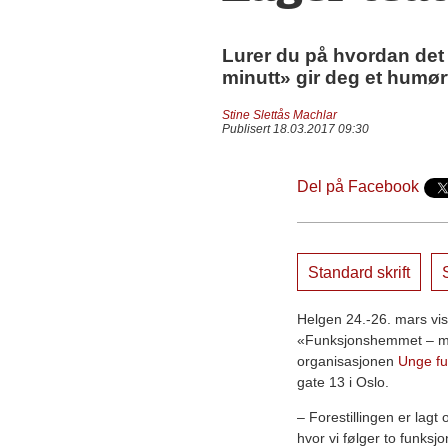
Lurer du på hvordan det
minutt» gir deg et humørf
Stine Slettås Machlar
Publisert 18.03.2017 09:30
Del på Facebook
Standard skrift
S
Helgen 24.-26. mars vise
«Funksjonshemmet – minu
organisasjonen
Unge f
gate 13 i Oslo.
– Forestillingen er lagt
hvor vi følger to funks