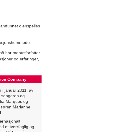
 samfunnet gjenspeiles
funksjonshemmede.
så har manusforfatter
asjoner og erfaringer,
ance Company
n i januar 2011, av
e sangeren og
ofia Marques og
ssøren Marianne
l.
ternasjonalt
d et tverrfaglig og