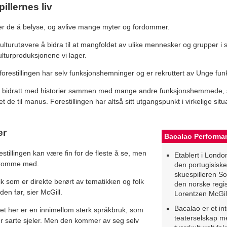
illernes liv
ker de å belyse, og avlive mange myter og fordommer.
ulturutøvere å bidra til at mangfoldet av ulike mennesker og grupper i
ulturproduksjonene vi lager.
i forestillingen har selv funksjonshemninger og er rekruttert av Unge 
lv bidratt med historier sammen med mange andre funksjonshemmede, 
t de til manus. Forestillingen har altså sitt utgangspunkt i virkelige situ
er
Bacalao Perform
estillingen kan være fin for de fleste å se, men
Etablert i Londo
å komme med.
den portugisisk
skuespilleren S
lk som er direkte berørt av tematikken og folk
den norske regi
den før, sier McGill.
Lorentzen McGil
Bacalao er et in
et her er en innimellom sterk språkbruk, som
teaterselskap me
ler sarte sjeler. Men den kommer av seg selv