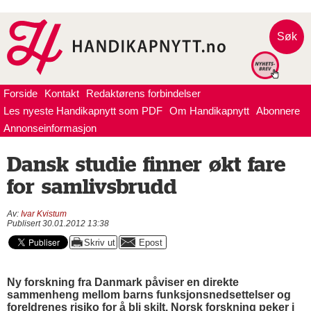
Søk
Forside
Kontakt
Redaktørens forbindelser
Les nyeste Handikapnytt som PDF
Om Handikapnytt
Abonnere
Annonseinformasjon
Dansk studie finner økt fare
for samlivsbrudd
Av:
Ivar Kvistum
Publisert 30.01.2012 13:38
Ny forskning fra Danmark påviser en direkte
sammenheng mellom barns funksjonsnedsettelser og
foreldrenes risiko for å bli skilt. Norsk forskning peker i