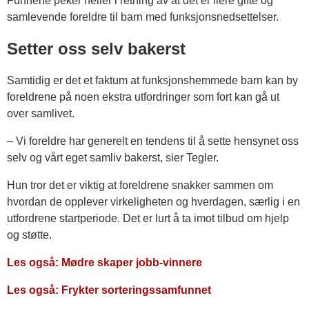
Funnene peker heller i retning av at det er flere gifte og
samlevende foreldre til barn med funksjonsnedsettelser.
Setter oss selv bakerst
Samtidig er det et faktum at funksjonshemmede barn kan by
foreldrene på noen ekstra utfordringer som fort kan gå ut
over samlivet.
– Vi foreldre har generelt en tendens til å sette hensynet oss
selv og vårt eget samliv bakerst, sier Tegler.
Hun tror det er viktig at foreldrene snakker sammen om
hvordan de opplever virkeligheten og hverdagen, særlig i en
utfordrene startperiode. Det er lurt å ta imot tilbud om hjelp
og støtte.
Les også: Mødre skaper jobb-vinnere
Les også: Frykter sorteringssamfunnet