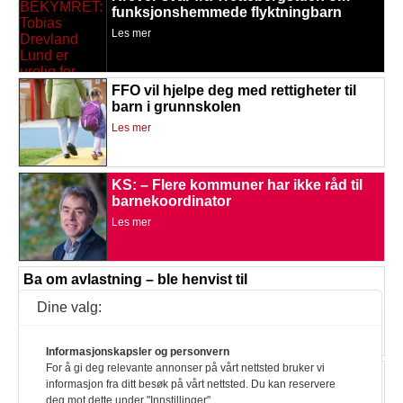
funksjonshemmede flyktningbarn
Les mer
FFO vil hjelpe deg med rettigheter til
barn i grunnskolen
Les mer
KS: – Flere kommuner har ikke råd til
barnekoordinator
Les mer
Ba om avlastning – ble henvist til
barnevernet
Dine valg:
Les mer
Informasjonskapsler og personvern
For å gi deg relevante annonser på vårt nettsted bruker vi
Enklere regler skal gi færre
informasjon fra ditt besøk på vårt nettsted. Du kan reservere
legeerklæringer
deg mot dette under "Innstillinger".