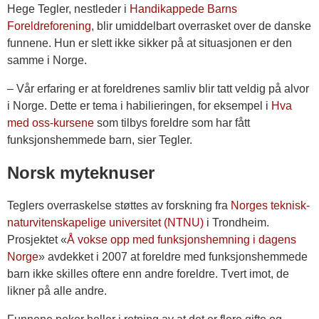
Hege Tegler, nestleder i
Handikappede Barns
Foreldreforening
, blir umiddelbart overrasket over de danske
funnene. Hun er slett ikke sikker på at situasjonen er den
samme i Norge.
– Vår erfaring er at foreldrenes samliv blir tatt veldig på alvor
i Norge. Dette er tema i habilieringen, for eksempel i
Hva
med oss-kursene
som tilbys foreldre som har fått
funksjonshemmede barn, sier Tegler.
Norsk myteknuser
Teglers overraskelse støttes av forskning fra
Norges teknisk-
naturvitenskapelige universitet (NTNU)
i Trondheim.
Prosjektet «
Å vokse opp med funksjonshemning i dagens
Norge
» avdekket i 2007 at foreldre med funksjonshemmede
barn ikke skilles oftere enn andre foreldre. Tvert imot, de
likner på alle andre.