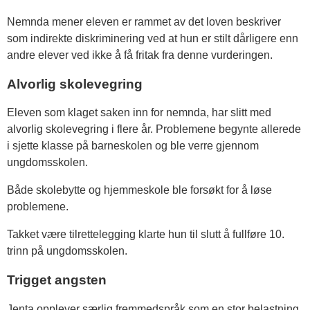
Nemnda mener eleven er rammet av det loven beskriver
som indirekte diskriminering ved at hun er stilt dårligere enn
andre elever ved ikke å få fritak fra denne vurderingen.
Alvorlig skolevegring
Eleven som klaget saken inn for nemnda, har slitt med
alvorlig skolevegring i flere år. Problemene begynte allerede
i sjette klasse på barneskolen og ble verre gjennom
ungdomsskolen.
Både skolebytte og hjemmeskole ble forsøkt for å løse
problemene.
Takket være tilrettelegging klarte hun til slutt å fullføre 10.
trinn på ungdomsskolen.
Trigget angsten
Jenta opplever særlig fremmedspråk som en stor belastning.