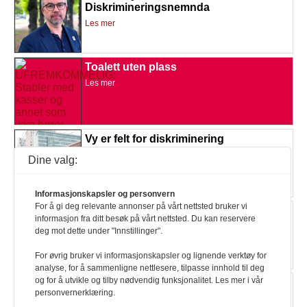
Diskrimineringsnemnda
Les mer
Toalett uten plass
Les mer
Vy er felt for diskriminering
Les mer
Dine valg:
Informasjonskapsler og personvern
For å gi deg relevante annonser på vårt nettsted bruker vi
Glad for klargjøring om videregående
informasjon fra ditt besøk på vårt nettsted. Du kan reservere
Les mer
deg mot dette under "Innstillinger".
For øvrig bruker vi informasjonskapsler og lignende verktøy for
analyse, for å sammenligne nettlesere, tilpasse innhold til deg
og for å utvikle og tilby nødvendig funksjonalitet. Les mer i vår
Skolestyrt personlig assistanse
personvernerklæring.
Les mer