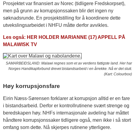
Prosjektet var finansiert av Norec (tidligere Fredskorpset),
men på grunn av korrupsjonssaken blir det ingen ny
søknadsrunde. En prosjektstilling for å koordinere dette
utvekslingsarbeidet i NHFU måtte derfor avvikles.
Les også: HER HOLDER MARIANNE (17) APPELL PÅ
MALAWISK TV
SAMARBEIDSLAND: Malawi regnes som et av verdens fattigste land. Her har
Norges Handikapforbund drevet bistandsarbeid i en årrekke. Nå er det slutt.
(Kart: Colourbox)
Høy korrupsjonsfare
Eirin Næss-Sørensen forklarer at korrupsjon alltid er en fare
i bistandsarbeid. Derfor er kontrollrutinene svært strenge og
beredskapen høy. NHFs internasjonale avdeling har måttet
håndtere korrupsjonssaker tidligere også, men ikke i så stort
omfang som dette. Nå skjerpes rutinene ytterligere.