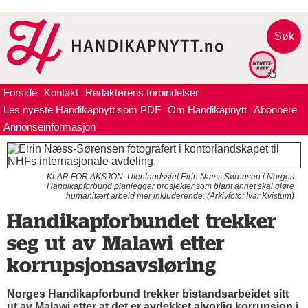
Søk
Forside
Kontakt
Redaktørens forbindelser
Les nyeste Handikapnytt som PDF
Om Handikapnytt
Abonnere
Annonseinformasjon
KLAR FOR AKSJON: Utenlandssjef Eirin Næss Sørensen i Norges
Handikapforbund planlegger prosjekter som blant annet skal gjøre
humanitært arbeid mer inkluderende. (Arkivfoto: Ivar Kvistum)
Handikapforbundet trekker
seg ut av Malawi etter
korrupsjonsavsløring
Norges Handikapforbund trekker bistandsarbeidet sitt
ut av Malawi etter at det er avdekket alvorlig korrupsjon i