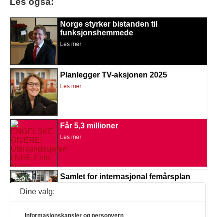
Les også:
Norge styrker bistanden til
funksjonshemmede
Les mer
Planlegger TV-aksjonen 2025
Les mer
Får 5,3 millioner
Les mer
Samlet for internasjonal femårsplan
Les mer
Dine valg:
Informasjonskapsler og personvern