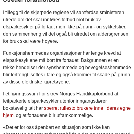
I tillegg til de skjerpede reglene vil samferdselsministeren
utrede om det skal innføres forbud mot bruk av
elsparkesykler på fortau, men ikke på gang- og sykkelstier. I
den sammenheng vil det også bli utredet om aldersgrensen
for bruk skal være høyere.
Funksjonshemmedes organisasjoner har lenge krevd at
elsparkesyklene må bort fra fortauet. Bakgrunnen er en
rekke hendelser der synshemmede og bevegelseshemmede
blir fortrengt, settes i fare og også kommer til skade på grunn
av disse elektriske kjøretøyene.
I et høringssvar i fjor skrev Norges Handikapforbund at
feilparkerte elsparkesykler utenfor inngangsdører
bokstavelig talt har
sperret rullestolbrukere inne i deres egne
hjem
, og at fortauene blir uframkommelige.
«Det er for oss åpenbart en situasjon som ikke kan