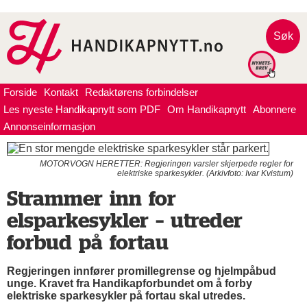
Søk
Forside
Kontakt
Redaktørens forbindelser
Les nyeste Handikapnytt som PDF
Om Handikapnytt
Abonnere
Annonseinformasjon
MOTORVOGN HERETTER: Regjeringen varsler skjerpede regler for
elektriske sparkesykler. (Arkivfoto: Ivar Kvistum)
Strammer inn for
elsparkesykler – utreder
forbud på fortau
Regjeringen innfører promillegrense og hjelmpåbud
unge. Kravet fra Handikapforbundet om å forby
elektriske sparkesykler på fortau skal utredes.