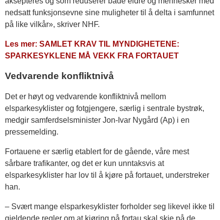
aksepteres og som reduserer både eldre og mennesker med
nedsatt funksjonsevne sine muligheter til å delta i samfunnet
på like vilkår», skriver NHF.
Les mer: SAMLET KRAV TIL MYNDIGHETENE:
SPARKESYKLENE MÅ VEKK FRA FORTAUET
Vedvarende konfliktnivå
Det er høyt og vedvarende konfliktnivå mellom
elsparkesyklister og fotgjengere, særlig i sentrale bystrøk,
medgir samferdselsminister Jon-Ivar Nygård (Ap) i en
pressemelding.
Fortauene er særlig etablert for de gående, våre mest
sårbare trafikanter, og det er kun unntaksvis at
elsparkesyklister har lov til å kjøre på fortauet, understreker
han.
– Svært mange elsparkesyklister forholder seg likevel ikke til
gjeldende regler om at kjøring på fortau skal skje på de