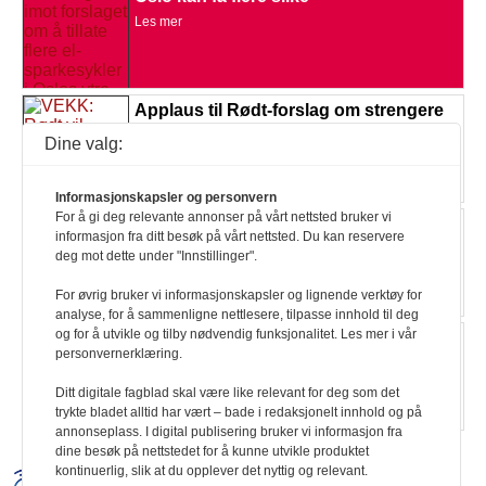
Les mer
Applaus til Rødt-forslag om strengere
regler for elsparkesykler
Dine valg:
Les mer
Informasjonskapsler og personvern
For å gi deg relevante annonser på vårt nettsted bruker vi
Ståmopedene må bort fra fortauene
informasjon fra ditt besøk på vårt nettsted. Du kan reservere
Les mer
deg mot dette under "Innstillinger".
For øvrig bruker vi informasjonskapsler og lignende verktøy for
analyse, for å sammenligne nettlesere, tilpasse innhold til deg
og for å utvikle og tilby nødvendig funksjonalitet. Les mer i vår
Trafikkregler for deg med elektrisk
personvernerklæring.
rullestol: Rullende er fremdeles gående
Les mer
Ditt digitale fagblad skal være like relevant for deg som det
trykte bladet alltid har vært – bade i redaksjonelt innhold og på
annonseplass. I digital publisering bruker vi informasjon fra
dine besøk på nettstedet for å kunne utvikle produktet
kontinuerlig, slik at du opplever det nyttig og relevant.