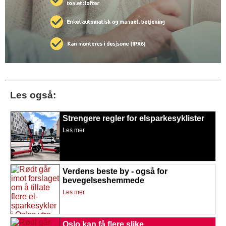
Les også:
Strengere regler for elsparkesyklister
Les mer
Verdens beste by - også for
bevegelseshemmede
Les mer
Oslo kan få flere slike