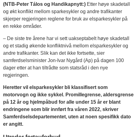
(NTB-Peter Tálos og Handikapnytt:)
Etter høye skadetall
og økt konflikt mellom sparkesykler og andre trafikanter
skjerper regjeringen reglene for bruk av elsparkesykler på
en rekke områder.
– De siste tre årene har vi sett uakseptabelt høye skadetall
og et stadig økende konfliktnivå mellom elsparkesykler og
andre trafikanter. Slik kan det ikke fortsette, sier
samferdselsminister Jon-Ivar Nygård (Ap) på dagen 100
dager etter at han tiltrådte som statsråd i den nye
regjeringen.
Heretter vil elsparkesykler bli klassifisert som
motorvogn og ikke sykkel. Promillegrense, aldersgrense
på 12 år og hjelmpåbud for alle under 15 år er blant
endringene som blir innført fra våren 2022, skriver
Samferdselsdepartementet, uten at noen spesifikk dato
er angitt.
Utreder fortauforbud