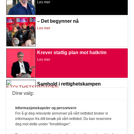
Les mer
– Det begynner nå
Les mer
Krever statlig plan mot hatkrim
Les mer
Samhold i rettighetskampen
Les mer
Dine valg:
Informasjonskapsler og personvern
For å gi deg relevante annonser på vårt nettsted bruker vi
– Gledelig at regjeringen vil ta CRPD
informasjon fra ditt besøk på vårt nettsted. Du kan reservere
inn i menneskerettsloven
deg mot dette under "Innstillinger".
Les mer