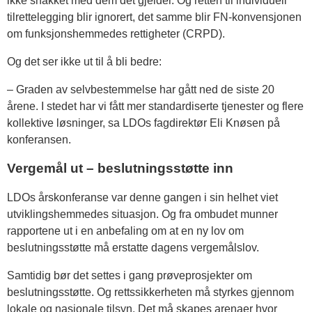
ikke snakket med dem det gjelder. Og retten til individuell
tilrettelegging blir ignorert, det samme blir FN-konvensjonen
om funksjonshemmedes rettigheter (CRPD).
Og det ser ikke ut til å bli bedre:
– Graden av selvbestemmelse har gått ned de siste 20
årene. I stedet har vi fått mer standardiserte tjenester og flere
kollektive løsninger, sa LDOs fagdirektør Eli Knøsen på
konferansen.
Vergemål ut – beslutningsstøtte inn
LDOs årskonferanse var denne gangen i sin helhet viet
utviklingshemmedes situasjon. Og fra ombudet munner
rapportene ut i en anbefaling om at en ny lov om
beslutningsstøtte må erstatte dagens vergemålslov.
Samtidig bør det settes i gang prøveprosjekter om
beslutningsstøtte. Og rettssikkerheten må styrkes gjennom
lokale og nasjonale tilsyn. Det må skapes arenaer hvor