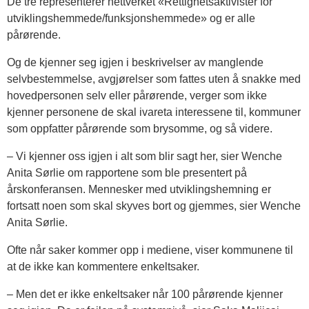
De tre representerer nettverket «Rettighetsaktivister for
utviklingshemmede/funksjonshemmede» og er alle
pårørende.
Og de kjenner seg igjen i beskrivelser av manglende
selvbestemmelse, avgjørelser som fattes uten å snakke med
hovedpersonen selv eller pårørende, verger som ikke
kjenner personene de skal ivareta interessene til, kommuner
som oppfatter pårørende som brysomme, og så videre.
– Vi kjenner oss igjen i alt som blir sagt her, sier Wenche
Anita Sørlie om rapportene som ble presentert på
årskonferansen. Mennesker med utviklingshemning er
fortsatt noen som skal skyves bort og gjemmes, sier Wenche
Anita Sørlie.
Ofte når saker kommer opp i mediene, viser kommunene til
at de ikke kan kommentere enkeltsaker.
– Men det er ikke enkeltsaker når 100 pårørende kjenner