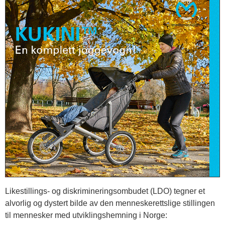
Likestillings- og diskrimineringsombudet (LDO) tegner et
alvorlig og dystert bilde av den menneskerettslige stillingen
til mennesker med utviklingshemning i Norge: