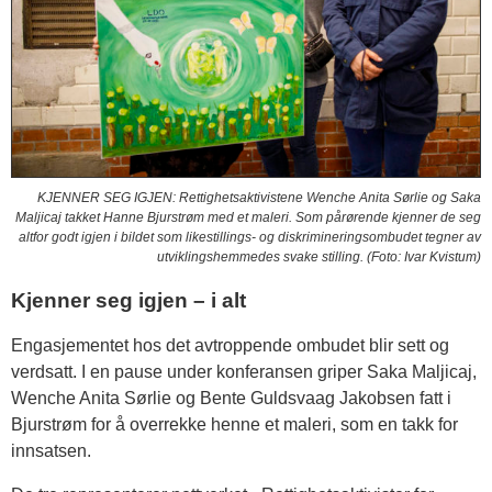
KJENNER SEG IGJEN: Rettighetsaktivistene Wenche Anita Sørlie og Saka
Maljicaj takket Hanne Bjurstrøm med et maleri. Som pårørende kjenner de seg
altfor godt igjen i bildet som likestillings- og diskrimineringsombudet tegner av
utviklingshemmedes svake stilling. (Foto: Ivar Kvistum)
Kjenner seg igjen – i alt
Engasjementet hos det avtroppende ombudet blir sett og
verdsatt. I en pause under konferansen griper Saka Maljicaj,
Wenche Anita Sørlie og Bente Guldsvaag Jakobsen fatt i
Bjurstrøm for å overrekke henne et maleri, som en takk for
innsatsen.