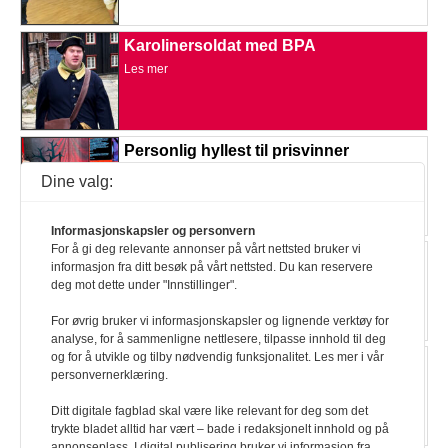
Karolinersoldat med BPA
Les mer
Personlig hyllest til prisvinner
Les mer
Dine valg:
Informasjonskapsler og personvern
For å gi deg relevante annonser på vårt nettsted bruker vi
I paraden for første gang
informasjon fra ditt besøk på vårt nettsted. Du kan reservere
Les mer
deg mot dette under "Innstillinger".
For øvrig bruker vi informasjonskapsler og lignende verktøy for
analyse, for å sammenligne nettlesere, tilpasse innhold til deg
og for å utvikle og tilby nødvendig funksjonalitet. Les mer i vår
– Det begynner nå
personvernerklæring.
Les mer
Ditt digitale fagblad skal være like relevant for deg som det
trykte bladet alltid har vært – bade i redaksjonelt innhold og på
annonseplass. I digital publisering bruker vi informasjon fra