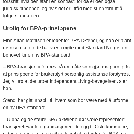
forskrift, hvis den står i en kontrakt, for da er den også
juridisk bindende, og hvis det er i tråd med sunn fornuft å
følge standarden.
Urolig for BPA-prinsippene
Finn Allan Mathisen er leder for BPA i Stendi, og han er blant
dem som allerede har vært i møte med Standard Norge om
behovet for en ny BPA-standard.
– BPA-bransjen utfordres på en måte som gjør meg urolig for
at prinsippene for brukerstyrt personlig assistanse forstyrres.
Jeg vil tro at det uroer Independent Living-bevegelsen, sier
han.
Stendi har gitt innspill til hvem som bør være med å utforme
en ny BPA-standard.
– Uloba og de større BPA-aktørene bør være representert,
bransjerelevante organisasjoner, i tillegg til Oslo kommune,
siden de har sagt at de vil sette gullstandarden for BPA, sier