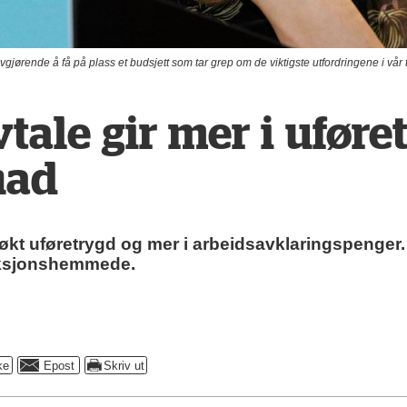
ende å få på plass et budsjett som tar grep om de viktigste utfordringene i vår tid, 
tale gir mer i uføre
nad
økt uføretrygd og mer i arbeidsavklaringspenger.
nksjonshemmede.