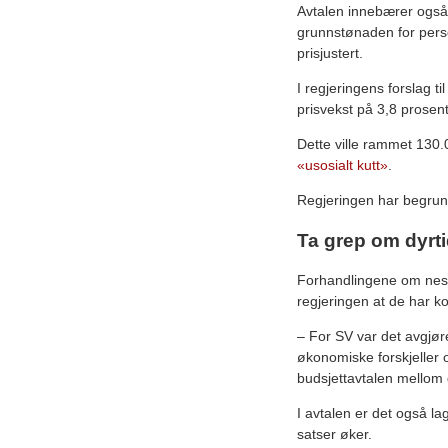
Avtalen innebærer også a
grunnstønaden for perso
prisjustert.
I regjeringens forslag ti
prisvekst på 3,8 prosent
Dette ville rammet 130
«usosialt kutt»
.
Regjeringen har begrunne
Ta grep om dyrt
Forhandlingene om nest
regjeringen at de har k
– For SV var det avgjøre
økonomiske forskjeller o
budsjettavtalen mellom 
I avtalen er det også la
satser øker.