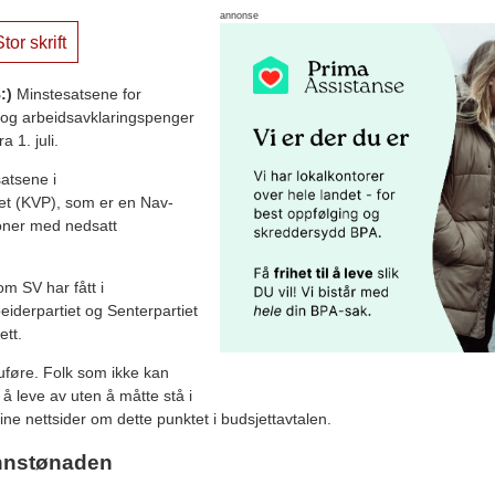
annonse
tor skrift
:)
Minstesatsene for
 og arbeidsavklaringspenger
 1. juli.
atsene i
et (KVP), som er en Nav-
soner med nedsatt
m SV har fått i
iderpartiet og Senterpartiet
ett.
 uføre. Folk som ikke kan
å leve av uten å måtte stå i
ne nettsider om dette punktet i budsjettavtalen.
unnstønaden