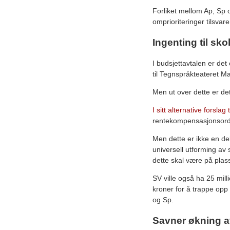
Forliket mellom Ap, Sp 
omprioriteringer tilsvar
Ingenting til sk
I budsjettavtalen er det
til Tegnspråkteateret Ma
Men ut over dette er det
I sitt alternative forslag 
rentekompensasjonsordn
Men dette er ikke en del
universell utforming av s
dette skal være på plas
SV ville også ha 25 mill
kroner for å trappe opp 
og Sp.
Savner økning av