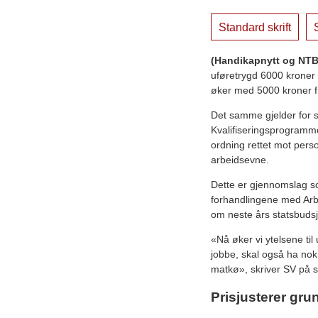
Standard skrift
S
(Handikapnytt og NTB
uføretrygd 6000 kroner
øker med 5000 kroner fra
Det samme gjelder for s
Kvalifiseringsprogramm
ordning rettet mot per
arbeidsevne.
Dette er gjennomslag so
forhandlingene med Arbe
om neste års statsbudsj
«Nå øker vi ytelsene til
jobbe, skal også ha nok 
matkø», skriver SV på si
Prisjusterer gr