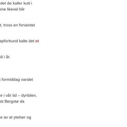
et de kaller kutt i
e likevel blir
t, tross en forventet
apforbund kalte det
et
 i år.
 formiddag varslet
 i vår tid – dyrtiden,
sti Bergstø da
e av at ytelser og