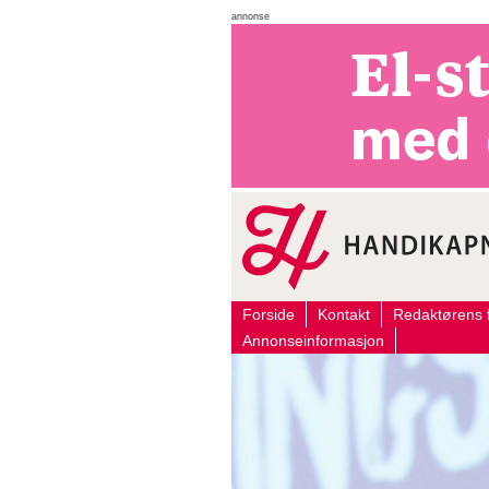
annonse
Forside
Kontakt
Redaktørens f
Annonseinformasjon