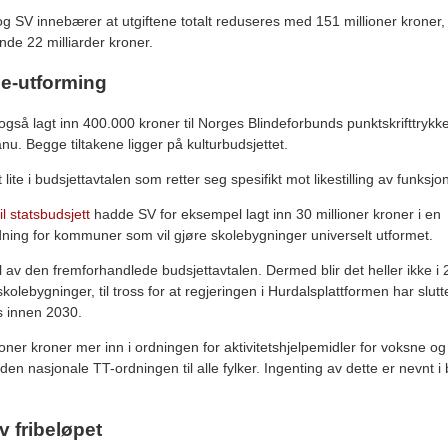
og SV innebærer at utgiftene totalt reduseres med 151 millioner kroner,
ende 22 milliarder kroner.
ole-utforming
 også lagt inn 400.000 kroner til Norges Blindeforbunds punktskrifttrykke
nu. Begge tiltakene ligger på kulturbudsjettet.
 lite i budsjettavtalen som retter seg spesifikt mot likestilling av funk
til statsbudsjett
hadde SV for eksempel lagt inn 30 millioner kroner i en
ing for kommuner som vil gjøre skolebygninger universelt utformet.
 av den fremforhandlede budsjettavtalen. Dermed blir det heller ikke i 
kolebygninger, til tross for at regjeringen i Hurdalsplattformen har slutt
s innen 2030.
ioner kroner mer inn i ordningen for aktivitetshjelpemidler for voksne og
den nasjonale TT-ordningen til alle fylker. Ingenting av dette er nevnt 
 fribeløpet