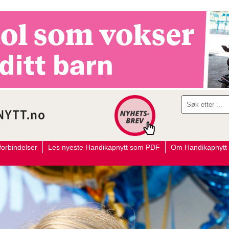
orbindelser
Les nyeste Handikapnytt som PDF
Om Handikapnytt