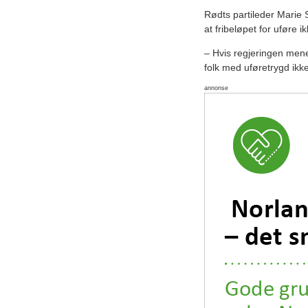
Rødts partileder Marie 
at fribeløpet for uføre i
– Hvis regjeringen mener
folk med uføretrygd ikke
annonse