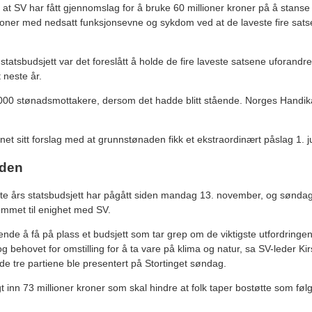
t SV har fått gjennomslag for å bruke 60 millioner kroner på å stanse d
ner med nedsatt funksjonsevne og sykdom ved at de laveste fire satsen
l statsbudsjett var det foreslått å holde de fire laveste satsene uforandre
 neste år.
.000 stønadsmottakere, dersom det hadde blitt stående. Norges Handik
t sitt forslag med at grunnstønaden fikk et ekstraordinært påslag 1. juli
iden
e års statsbudsjett har pågått siden mandag 13. november, og søndag
ommet til enighet med SV.
nde å få på plass et budsjett som tar grep om de viktigste utfordringene
g behovet for omstilling for å ta vare på klima og natur, sa SV-leder Kir
de tre partiene ble presentert på Stortinget søndag.
gt inn 73 millioner kroner som skal hindre at folk taper bostøtte som følg