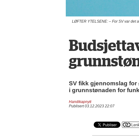
LØFTER YTELSENE: – For SV var det avgjør
Budsjettav
grunnstø
SV fikk gjennomslag for 
i grunnstønaden for fu
Handikapnytt
Publisert 03.12.2023 22:07