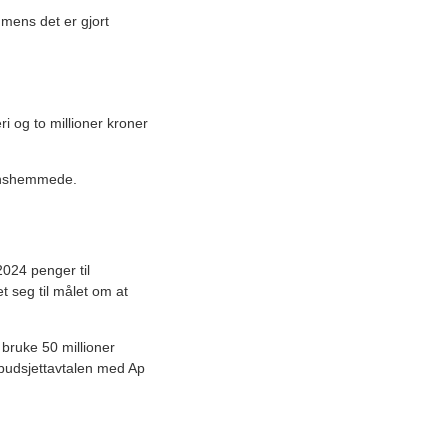
 mens det er gjort
ri og to millioner kroner
sjonshemmede.
2024 penger til
et seg til målet om at
 bruke 50 millioner
i budsjettavtalen med Ap