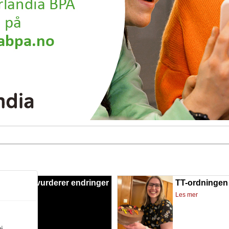
jeringen vurderer endringer
TT-ordningen 
kt26
Les mer
mer