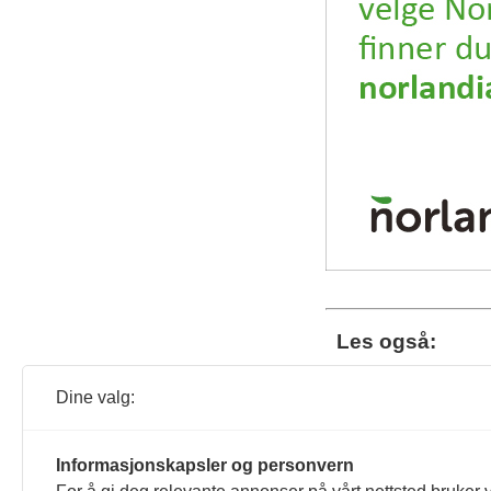
Les også:
Reg
Dine valg:
i A
Les 
Informasjonskapsler og personvern