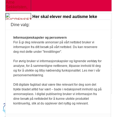
Her skal elever med autisme leke
Les mer
Dine valg:
Informasjonskapsler og personvern
For å gi deg relevante annonser på vårt nettsted bruker vi
Skoler bryter loven
informasjon fra ditt besøk på vårt nettsted. Du kan reservere
Les mer
deg mot dette under "Innstillinger".
For øvrig bruker vi informasjonskapsler og lignende verktøy for
analyse, for å sammenligne nettlesere, tilpasse innhold til deg
og for å utvikle og tilby nødvendig funksjonalitet. Les mer i vår
Fra SFO til BPA
personvernerklæring.
Les mer
Ditt digitale fagblad skal være like relevant for deg som det
trykte bladet alltid har vært – bade i redaksjonelt innhold og på
annonseplass. I digital publisering bruker vi informasjon fra
dine besøk på nettstedet for å kunne utvikle produktet
kontinuerlig, slik at du opplever det nyttig og relevant.
Handikapnytt | Schweigaardsgt. 12 |
Postboks 9217 Grønland, 0134 Oslo Tel:
24102400 | E-post: