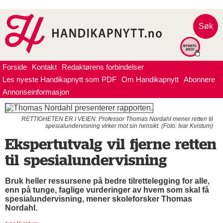
Søk
Forside
Kontakt
Redaktørens forbindelser
Les nyeste Handikapnytt som PDF
Om Handikapnytt
Abonnere
Annonseinformasjon
RETTIGHETEN ER I VEIEN: Professor Thomas Nordahl mener retten til
spesialundervisning virker mot sin hensikt. (Foto: Ivar Kvistum)
Ekspertutvalg vil fjerne retten
til spesialundervisning
Bruk heller ressursene på bedre tilrettelegging for alle,
enn på tunge, faglige vurderinger av hvem som skal få
spesialundervisning, mener skoleforsker Thomas
Nordahl.