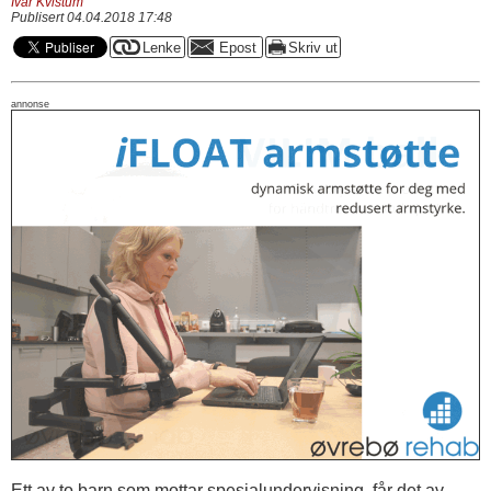
Ivar Kvistum
Publisert 04.04.2018 17:48
annonse
Ett av to barn som mottar spesialundervisning, får det av