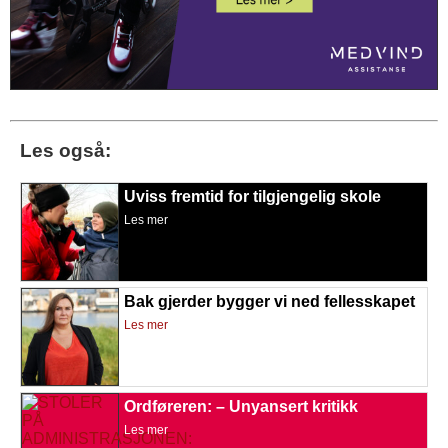
Les også:
Uviss fremtid for tilgjengelig skole
Les mer
Bak gjerder bygger vi ned fellesskapet
Les mer
Ordføreren: – Unyansert kritikk
Les mer