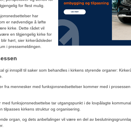
lgjengelig for flest mulig.
jonsnedsettelser har
som er nødvendige å løfte
ære kirke. Dette rådet vil
 være en tilgjengelig kirke for
blir hørt, sier kirkerådsleder
aum i pressemeldingen.
osessen
kal gi innspill til saker som behandles i kirkens styrende organer: Kirke
e.
ver fra mennesker med funksjonsnedsettelser kommer med i prosessen s
er med funksjonsnedsettelse tar utgangspunkt i de lovpålagte kommuna
tilpasses kirkens struktur og organisering.
ende organ, og dets anbefalinger vil være en del av beslutningsgrunnla
r.