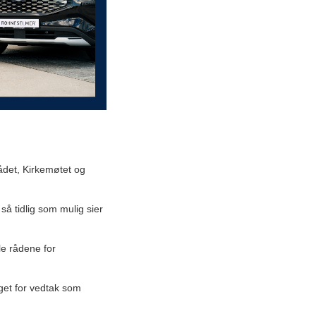
rådet, Kirkemøtet og
å tidlig som mulig sier
le rådene for
get for vedtak som