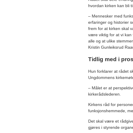
hvordan kirken kan bli ti
– Mennesker med funks
erfaringer og historier 
frem for at kirken skal v
være viktig for at vi kan
alle og at ulike stemmer 
Kristin Gunleiksrud Ra
Tidlig med i pr
Hun forklarer at rådet s
Ungdommens kirkemøt
– Målet er at perspekti
kirkerådslederen.
Kirkens råd for person
funksjonshemmede, men 
Det skal være et rådgiv
gjøres i styrende organe