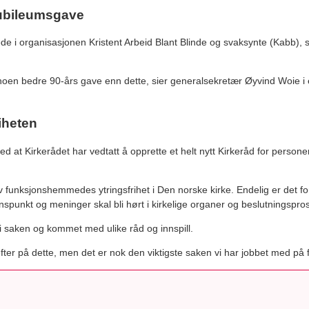
jubileumsgave
de i organisasjonen Kristent Arbeid Blant Blinde og svaksynte (Kabb), s
t noen bedre 90-års gave enn dette, sier generalsekretær Øyvind Woie 
riheten
d at Kirkerådet har vedtatt å opprette et helt nytt Kirkeråd for person
v funksjonshemmedes ytringsfrihet i Den norske kirke. Endelig er det fo
unkt og meninger skal bli hørt i kirkelige organer og beslutningspros
i saken og kommet med ulike råd og innspill.
efter på dette, men det er nok den viktigste saken vi har jobbet med på f