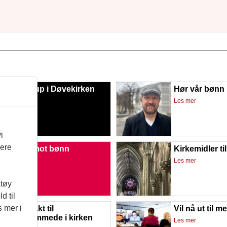
p-in-bryllup i Døvekirken
Hør vår bønn
mer
Les mer
i
vere
vforsvar mot bønn
Kirkemidler 
mer
Les mer
ktøy
d til
s mer i
 ha mer makt til
Vil nå ut til 
ksjonshemmede i kirken
Les mer