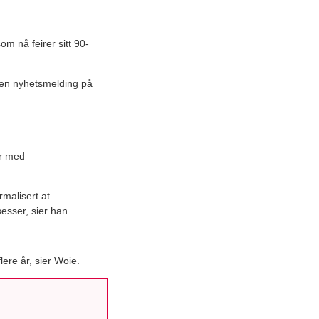
om nå feirer sitt 90-
i en nyhetsmelding på
er med
rmalisert at
esser, sier han.
lere år, sier Woie.