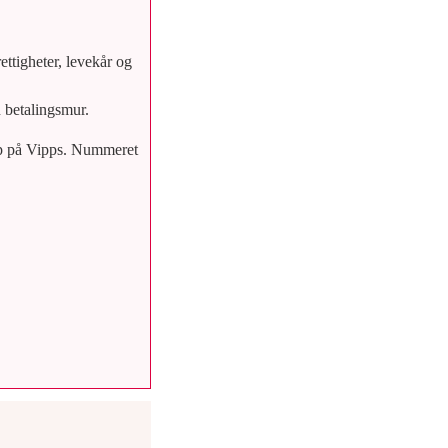
ttigheter, levekår og
n betalingsmur.
løp på Vipps. Nummeret