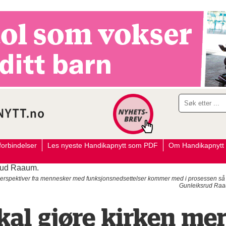
orbindelser
Les nyeste Handikapnytt som PDF
Om Handikapnytt
rspektiver fra mennesker med funksjonsnedsettelser kommer med i prosessen så tid
Gunleiksrud Raau
kal gjøre kirken me