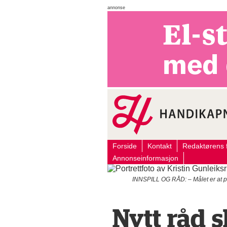
annonse
Forside
Kontakt
Redaktørens f
Annonseinformasjon
INNSPILL OG RÅD: – Målet er at pe
Nytt råd s