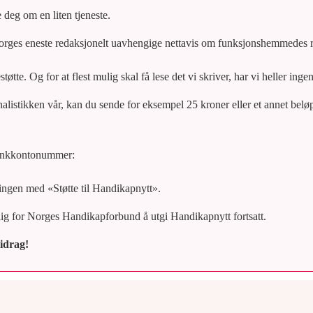
e deg om en liten tjeneste.
rges eneste redaksjonelt uavhengige nettavis om funksjonshemmedes re
tøtte. Og for at flest mulig skal få lese det vi skriver, har vi heller inge
rnalistikken vår, kan du sende for eksempel 25 kroner eller et annet be
ankkontonummer:
ngen med «Støtte til Handikapnytt».
lig for Norges Handikapforbund å utgi Handikapnytt fortsatt.
bidrag!