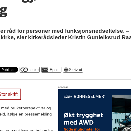
ig
r råd for personer med funksjonsnedsettelse. – Det
 kirke, sier kirkerådsleder Kristin Gunleiksrud R
annonse
tor skrift
a med brukerperspektiver og
beid, ifølge en pressemelding
er, perspektiver og behov for