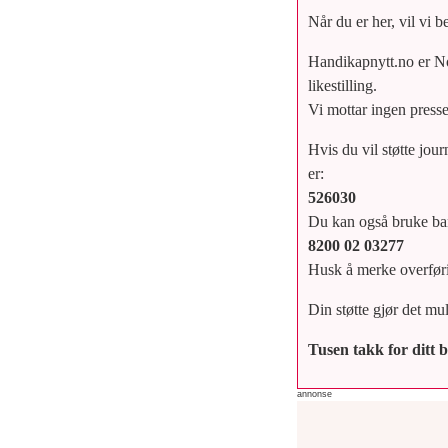
Når du er her, vil vi b
Handikapnytt.no er No
likestilling.
Vi mottar ingen presses
Hvis du vil støtte jou
er:
526030
Du kan også bruke b
8200 02 03277
Husk å merke overføri
Din støtte gjør det mu
Tusen takk for ditt 
annonse