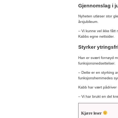
Gjennomslag i 
Nyheten utløser stor gle
årsjubileum.
– Vi kunne vel ikke fåt
Kabbs egne nettsider.
Styrker ytringsf
Han er svært fornøyd me
funksjonsnedsettelser.
– Dette er en styrking a
funksjonshemmedes synsp
Kabb har vært pådriver 
– Vi har brukt en del kr
Kjære leser