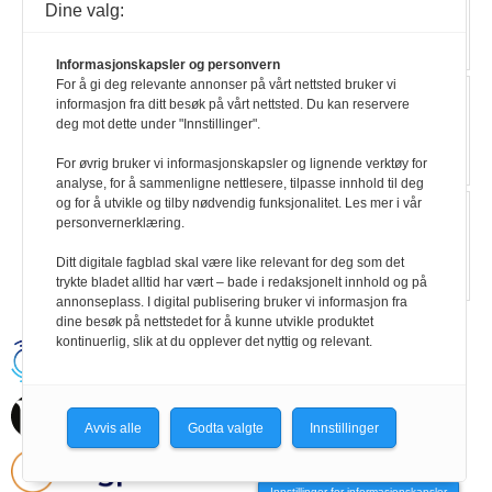
Les mer
Dine valg:
Informasjonskapsler og personvern
For å gi deg relevante annonser på vårt nettsted bruker vi
Nemnda: En bagatell at
informasjon fra ditt besøk på vårt nettsted. Du kan reservere
ledsagerbilletter ikke kan kjøpes på
deg mot dette under "Innstillinger".
nett
Les mer
For øvrig bruker vi informasjonskapsler og lignende verktøy for
analyse, for å sammenligne nettlesere, tilpasse innhold til deg
og for å utvikle og tilby nødvendig funksjonalitet. Les mer i vår
Leirskolene trenger bedre bemanning
personvernerklæring.
for å legge til rette
Les mer
Ditt digitale fagblad skal være like relevant for deg som det
trykte bladet alltid har vært – bade i redaksjonelt innhold og på
annonseplass. I digital publisering bruker vi informasjon fra
dine besøk på nettstedet for å kunne utvikle produktet
kontinuerlig, slik at du opplever det nyttig og relevant.
Handikapnytt | Schweigaardsgt. 12 |
Postboks 9217 Grønland, 0134 Oslo Tel:
24102400 | E-post:
post@handikapnytt.no |
Frontrunner
Publishing
Avvis alle
Godta valgte
Innstillinger
Personvernerklæring
Innstillinger for informasjonskapsler