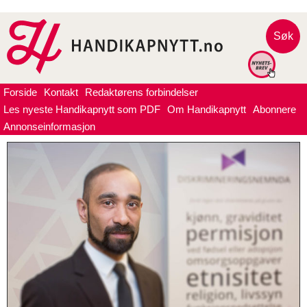
Søk
Forside
Kontakt
Redaktørens forbindelser
Les nyeste Handikapnytt som PDF
Om Handikapnytt
Abonnere
Annonseinformasjon