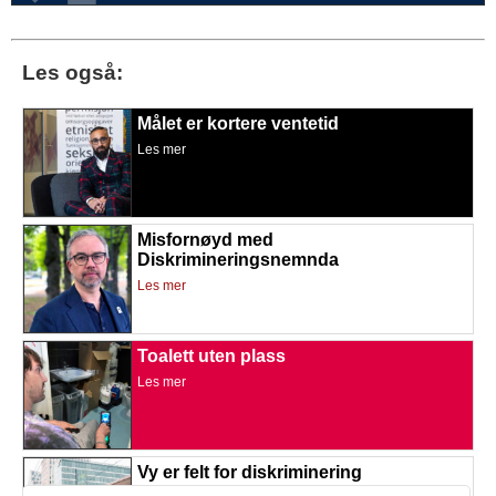
Les også:
Målet er kortere ventetid
Les mer
Misfornøyd med
Diskrimineringsnemnda
Les mer
Toalett uten plass
Les mer
Vy er felt for diskriminering