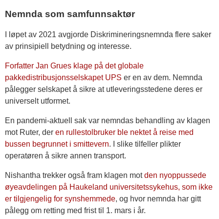
Nemnda som samfunnsaktør
I løpet av 2021 avgjorde Diskrimineringsnemnda flere saker
av prinsipiell betydning og interesse.
Forfatter Jan Grues klage på det globale
pakkedistribusjonsselskapet UPS
er en av dem. Nemnda
pålegger selskapet å sikre at utleveringsstedene deres er
universelt utformet.
En pandemi-aktuell sak var nemndas behandling av klagen
mot Ruter, der
en rullestolbruker ble nektet å reise med
bussen begrunnet i smittevern
. I slike tilfeller plikter
operatøren å sikre annen transport.
Nishantha trekker også fram klagen mot
den nyoppussede
øyeavdelingen på Haukeland universitetssykehus, som ikke
er tilgjengelig for synshemmede
, og hvor nemnda har gitt
pålegg om retting med frist til 1. mars i år.