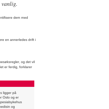
 vanlig.
dentifisere dem med
re en annerledes drift i
besøksregler, og det vil
 er ferdig, forklarer
 ligger på
r Oslo og er
spesialsykehus
medisin og