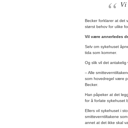
Vi
Becker forklarer at det 
størst behov for ulike f
Vil være annerledes dr
Selv om sykehuset åpner 
tida som kommer.
Og slik vil det antakeli
– Alle smitteverntiltake
som hovedregel være per
Becker.
Han påpeker at det legge
for å forlate sykehuset
Ellers vil sykehuset i 
smitteverntiltakene som 
annet at det ikke skal 