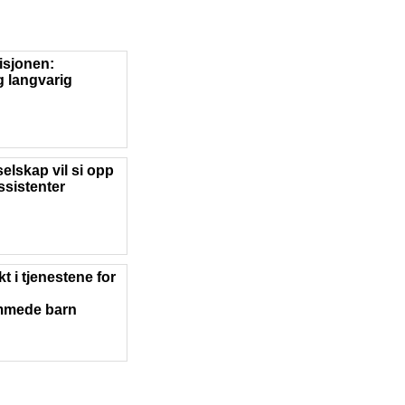
sjonen:
 langvarig
lskap vil si opp
ssistenter
t i tjenestene for
mmede barn