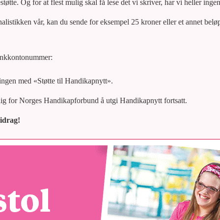
tøtte. Og for at flest mulig skal få lese det vi skriver, har vi heller inge
rnalistikken vår, kan du sende for eksempel 25 kroner eller et annet be
ankkontonummer:
ngen med «Støtte til Handikapnytt».
lig for Norges Handikapforbund å utgi Handikapnytt fortsatt.
bidrag!