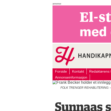
annonse
Forside
Kontakt
Redaktørens f
Annonseinformasjon
FOLK TRENGER REHABLITERING: – Pandem
Sunnaas s