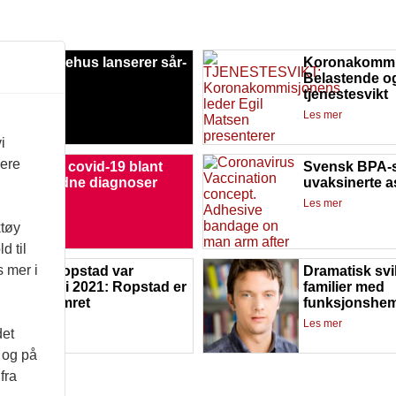
naas Sykehus lanserer sår-
Koronakommi
p
Belastende og
tjenestesvikt
mer
Les mer
i
vere
 angst for covid-19 blant
Svensk BPA-se
k med sjeldne diagnoser
uvaksinerte a
mer
Les mer
ktøy
d til
s mer i
il 2020: Ropstad var
Dramatisk svik
ymret. Mai 2021: Ropstad er
familier med
tsatt bekymret
funksjonshe
mer
Les mer
det
d og på
fra