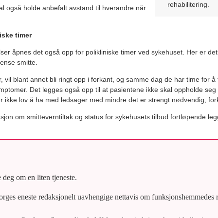
rehabilitering.
al også holde anbefalt avstand til hverandre når
iske timer
eggelser åpnes det også opp for polikliniske timer ved sykehuset. Her er de
rense smitte.
, vil blant annet bli ringt opp i forkant, og samme dag de har time for å
ymptomer. Det legges også opp til at pasientene ikke skal oppholde seg
r ikke lov å ha med ledsager med mindre det er strengt nødvendig, for
sjon om smitteverntiltak og status for sykehusets tilbud fortløpende le
e deg om en liten tjeneste.
rges eneste redaksjonelt uavhengige nettavis om funksjonshemmedes re