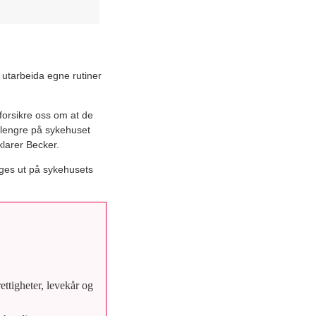
t utarbeida egne rutiner
 forsikre oss om at de
 lengre på sykehuset
klarer Becker.
gges ut på sykehusets
ttigheter, levekår og