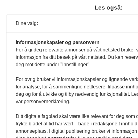
Les også:
Sun
Dine valg:
ap
Les 
Informasjonskapsler og personvern
For å gi deg relevante annonser på vårt nettsted bruker v
informasjon fra ditt besøk på vårt nettsted. Du kan reser
Mer
fol
deg mot dette under "Innstillinger".
Les 
For øvrig bruker vi informasjonskapsler og lignende ver
for analyse, for å sammenligne nettlesere, tilpasse innhol
deg og for å utvikle og tilby nødvendig funksjonalitet. Le
Apr
bek
vår personvernerklæring.
for
Les 
Ditt digitale fagblad skal være like relevant for deg som 
trykte bladet alltid har vært – bade i redaksjonelt innhol
annonseplass. I digital publisering bruker vi informasjon 