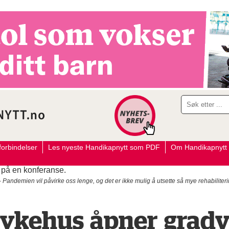
orbindelser
Les nyeste Handikapnytt som PDF
Om Handikapnytt
ien vil påvirke oss lenge, og det er ikke mulig å utsette så mye rehabilitering 
ykehus åpner gradvi