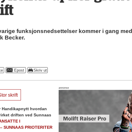
ift
d varige funksjonsnedsettelser kommer i gang med 
nk Becker.
annonse
tor skrift
ev Handikapnytt hvordan
rket driften ved Sunnaas
 ANSATTE I
– SUNNAAS PRIOTERITER