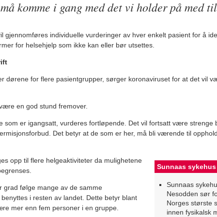
 må komme i gang med det vi holder på med til
vil gjennomføres individuelle vurderinger av hver enkelt pasient for å i
ormer for helsehjelp som ikke kan eller bør utsettes.
ift
dørene for flere pasientgrupper, sørger koronaviruset for at det vil væ
g være en god stund fremover.
ne som er igangsatt, vurderes fortløpende. Det vil fortsatt være strenge 
misjonsforbud. Det betyr at de som er her, må bli værende til oppholdet
s opp til flere helgeaktiviteter da mulighetene
Sunnaas sykehus
 begrenses.
Sunnaas sykehus
stor grad følge mange av de samme
Nesodden sør fo
benyttes i resten av landet. Dette betyr blant
Norges største 
være mer enn fem personer i en gruppe.
innen fysikalsk 