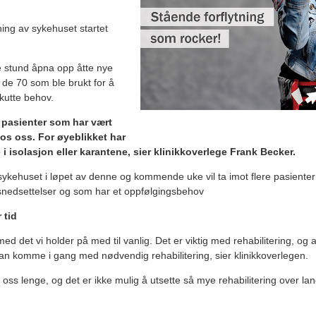
ng av sykehuset startet
e stund åpna opp åtte nye
il de 70 som ble brukt for å
kutte behov.
n pasienter som har vært
os oss.
For øyeblikket har
 i isolasjon eller karantene, sier klinikkoverlege Frank Becker.
sykehuset i løpet av denne og kommende uke vil ta imot flere pasienter
snedsettelser og som har et oppfølgingsbehov
 tid
d det vi holder på med til vanlig. Det er viktig med rehabilitering, og
an komme i gang med nødvendig rehabilitering, sier klinikkoverlegen.
oss lenge, og det er ikke mulig å utsette så mye rehabilitering over lang 