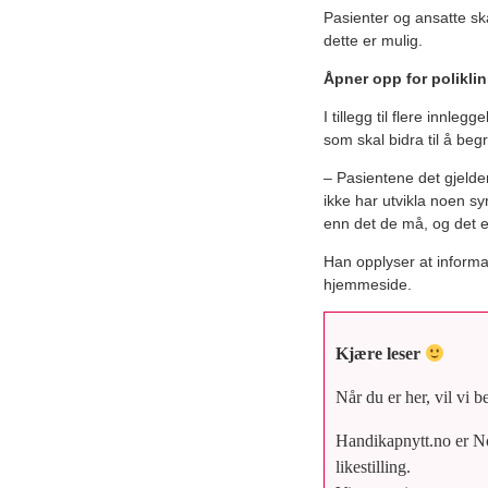
Pasienter og ansatte sk
dette er mulig.
Åpner opp for poliklin
I tillegg til flere innl
som skal bidra til å beg
– Pasientene det gjelder
ikke har utvikla noen s
enn det de må, og det e
Han opplyser at informa
hjemmeside.
Kjære leser
Når du er her, vil vi b
Handikapnytt.no er No
likestilling.