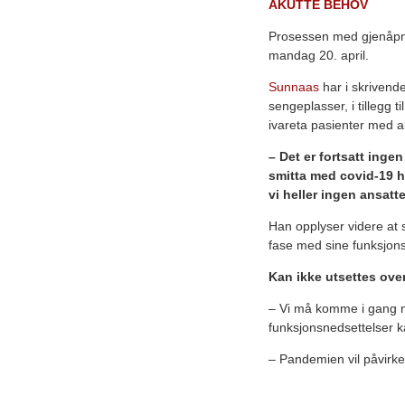
AKUTTE BEHOV
Prosessen med gjenåpni
mandag 20. april.
Sunnaas
har i skrivend
sengeplasser, i tillegg t
ivareta pasienter med a
– Det er fortsatt inge
smitta med covid-19 h
vi heller ingen ansatte
Han opplyser videre at 
fase med sine funksjon
Kan ikke utsettes over
– Vi må komme i gang me
funksjonsnedsettelser k
– Pandemien vil påvirke 