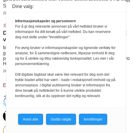
viktigste likestillingskamp, skriver Simen Bondevik fra Partiet
Sentrum i dette innlegget.
Dine valg:
10.06.2023 06:00
Informasjonskapsler og personvern
Guro Helene Sørdalen
Stolthetsparaden
For å gi deg relevante annonser på vårt nettsted bruker vi
informasjon fra ditt besøk på vårt nettsted. Du kan reservere
Diskrimineringen sitter så dypt i samfunnet at
deg mot dette under "Innstillinger".
vi ikke alltid merker den
MENINGER: Hver eneste dag får funksjonshemmede
For øvrig bruker vi informasjonskapsler og lignende verktøy for
grunnleggende menneskerettigheter brutt, og det er fordi
analyse, for å sammenligne nettlesere, tilpasse innhold til deg
politikerne ser på oss som annenrangs borgere, skriver Guro
og for å utvikle og tilby nødvendig funksjonalitet. Les mer i vår
Helene Sørdalen i Partiet Sentrum.
personvernerklæring.
16.06.2022 12:28
Ditt digitale fagblad skal være like relevant for deg som det
trykte bladet alltid har vært – bade i redaksjonelt innhold og på
Eldre resultater
annonseplass. I digital publisering bruker vi informasjon fra
dine besøk på nettstedet for å kunne utvikle produktet
kontinuerlig, slik at du opplever det nyttig og relevant.
Handikapnytt | Schweigaardsgt. 12 |
Postboks 9217 Grønland, 0134 Oslo Tel:
24102400 | E-post:
post@handikapnytt.no |
Frontrunner
Publishing
Avvis alle
Godta valgte
Innstillinger
Personvernerklæring