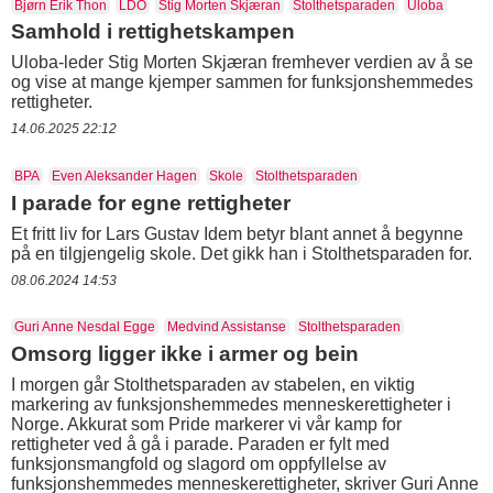
Bjørn Erik Thon
LDO
Stig Morten Skjæran
Stolthetsparaden
Uloba
Samhold i rettighetskampen
Uloba-leder Stig Morten Skjæran fremhever verdien av å se
og vise at mange kjemper sammen for funksjonshemmedes
rettigheter.
14.06.2025 22:12
BPA
Even Aleksander Hagen
Skole
Stolthetsparaden
I parade for egne rettigheter
Et fritt liv for Lars Gustav Idem betyr blant annet å begynne
på en tilgjengelig skole. Det gikk han i Stolthetsparaden for.
08.06.2024 14:53
Guri Anne Nesdal Egge
Medvind Assistanse
Stolthetsparaden
Omsorg ligger ikke i armer og bein
I morgen går Stolthetsparaden av stabelen, en viktig
markering av funksjonshemmedes menneskerettigheter i
Norge. Akkurat som Pride markerer vi vår kamp for
rettigheter ved å gå i parade. Paraden er fylt med
funksjonsmangfold og slagord om oppfyllelse av
funksjonshemmedes menneskerettigheter, skriver Guri Anne