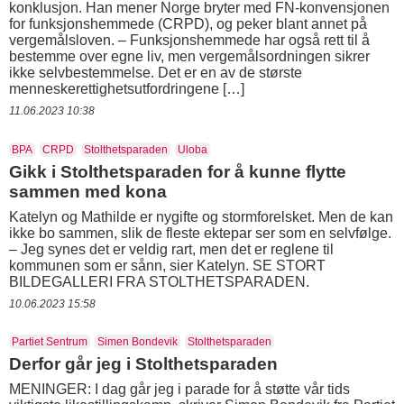
konklusjon. Han mener Norge bryter med FN-konvensjonen
for funksjonshemmede (CRPD), og peker blant annet på
vergemålsloven. – Funksjonshemmede har også rett til å
bestemme over egne liv, men vergemålsordningen sikrer
ikke selvbestemmelse. Det er en av de største
menneskerettighetsutfordringene […]
11.06.2023 10:38
BPA
CRPD
Stolthetsparaden
Uloba
Gikk i Stolthetsparaden for å kunne flytte
sammen med kona
Katelyn og Mathilde er nygifte og stormforelsket. Men de kan
ikke bo sammen, slik de fleste ektepar ser som en selvfølge.
– Jeg synes det er veldig rart, men det er reglene til
kommunen som er sånn, sier Katelyn. SE STORT
BILDEGALLERI FRA STOLTHETSPARADEN.
10.06.2023 15:58
Partiet Sentrum
Simen Bondevik
Stolthetsparaden
Derfor går jeg i Stolthetsparaden
MENINGER: I dag går jeg i parade for å støtte vår tids