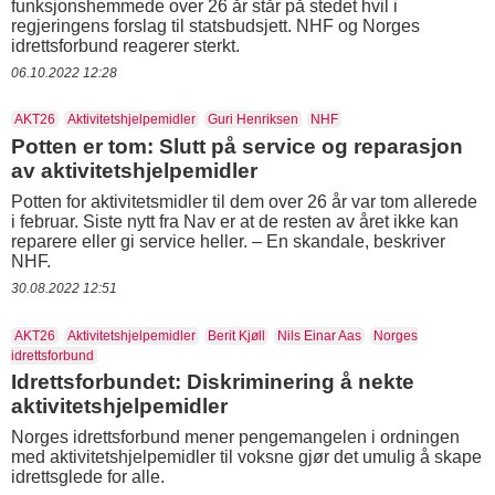
funksjonshemmede over 26 år står på stedet hvil i
regjeringens forslag til statsbudsjett. NHF og Norges
idrettsforbund reagerer sterkt.
06.10.2022 12:28
AKT26
Aktivitetshjelpemidler
Guri Henriksen
NHF
Potten er tom: Slutt på service og reparasjon
av aktivitetshjelpemidler
Potten for aktivitetsmidler til dem over 26 år var tom allerede
i februar. Siste nytt fra Nav er at de resten av året ikke kan
reparere eller gi service heller. – En skandale, beskriver
NHF.
30.08.2022 12:51
AKT26
Aktivitetshjelpemidler
Berit Kjøll
Nils Einar Aas
Norges
idrettsforbund
Idrettsforbundet: Diskriminering å nekte
aktivitetshjelpemidler
Norges idrettsforbund mener pengemangelen i ordningen
med aktivitetshjelpemidler til voksne gjør det umulig å skape
idrettsglede for alle.