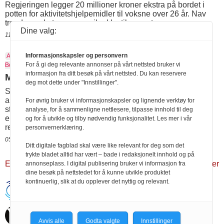
Regjeringen legger 20 millioner kroner ekstra på bordet i
potten for aktivitetshjelpemidler til voksne over 26 år. Nav
tror dermed at pengene vil rekke til august.
Dine valg:
11.05.2021 15:19
Informasjonskapsler og personvern
AKT26
Aktivitetshjelpemidler
Margret HaIgerup
Olaug
For å gi deg relevante annonser på vårt nettsted bruker vi
Bollestad
Statsbudsjettet
Stiftelsen VI
informasjon fra ditt besøk på vårt nettsted. Du kan reservere
Mer til aktivitetshjelpemidler neste år
deg mot dette under "Innstillinger".
STATSBUDSJETTET: Regjeringen styrker ordningen med
aktivitetshjelpemidler for voksne med 30 millioner kroner i
For øvrig bruker vi informasjonskapsler og lignende verktøy for
statsbudsjettet for neste år. Samtidig varsler Høyre og KrF
analyse, for å sammenligne nettlesere, tilpasse innhold til deg
en gjennomgang for å sikre at ordningen fungerer mer
og for å utvikle og tilby nødvendig funksjonalitet. Les mer i vår
rettferdig enn i dag.
personvernerklæring.
05.10.2020 16:35
Ditt digitale fagblad skal være like relevant for deg som det
trykte bladet alltid har vært – bade i redaksjonelt innhold og på
Eldre resultater
Nyere resultater
annonseplass. I digital publisering bruker vi informasjon fra
dine besøk på nettstedet for å kunne utvikle produktet
kontinuerlig, slik at du opplever det nyttig og relevant.
Handikapnytt | Schweigaardsgt. 12 |
Postboks 9217 Grønland, 0134 Oslo Tel:
24102400 | E-post:
post@handikapnytt.no |
Frontrunner
Publishing
Avvis alle
Godta valgte
Innstillinger
Personvernerklæring