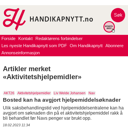
Søk
Forside
Kontakt
Redaktørens forbindelser
Les nyeste Handikapnytt som PDF
Om Handikapnytt
Abonnere
Annonseinformasjon
Artikler merket
«Aktivitetshjelpemidler»
AKT26
Aktivitetshjelpemidler
Liv Welde Johansen
Nav
Bosted kan ha avgjort hjelpemiddelsøknader
Ulik saksbehandlingstid ved hjelpemiddelsentralene kan ha
avgjort om søknaden din på et aktivitetshjelpemiddel rakk å
bli behandlet før Navs penger var brukt opp.
18.02.2023 11:34